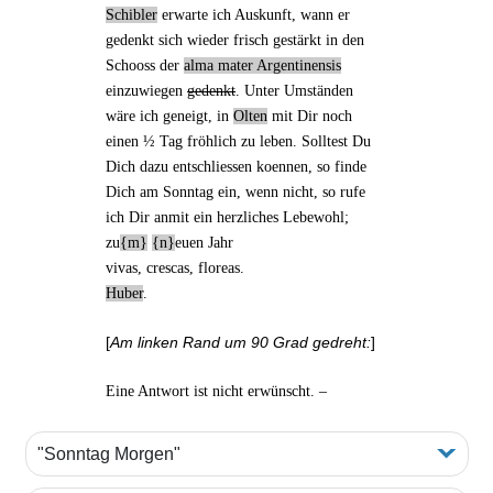
Schibler
erwarte ich Auskunft, wann er
gedenkt sich wieder frisch gestärkt in den
Schooss der
alma mater Argentinensis
einzuwiegen
gedenkt
. Unter Umständen
wäre ich geneigt,
in
Olten
mit Dir noch
einen ½ Tag fröhlich zu leben. Solltest Du
Dich dazu entschliessen koennen, so finde
Dich am Sonntag ein, wenn nicht, so rufe
ich Dir
anmit
ein herzliches Lebewohl;
zu
m
n
euen Jahr
vivas, crescas, floreas
.
Huber
.
[
Am linken Rand um 90 Grad gedreht:
]
Eine Antwort ist nicht erwünscht. –
"Sonntag Morgen"