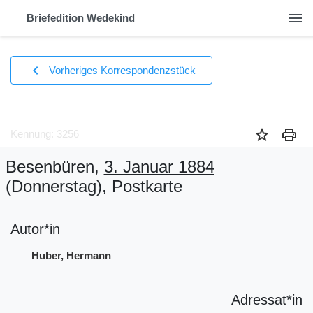
menu
Briefedition Wedekind
chevron_left
Vorheriges Korrespondenzstück
star
print
Kennung: 3256
Besenbüren,
3. Januar 1884
(Donnerstag)
, Postkarte
Autor*in
Huber, Hermann
Adressat*in