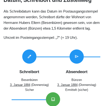
Datum, Schreibort und Zustellweg
Als Schreibdatum kann das Datum im Postausgangsstempel
angenommen werden, Schreibort dürfte der Wohnort von
Hermann Hubers Eltern (Besenbüren) gewesen sein, von dem
der Absendeort (Bünzen) etwa 1,5 Kilometer entfernt lag.
Uhrzeit im Posteingangsstempel: „7“ (= 19 Uhr).
edit
send
Schreibort
Absendeort
Besenbüren
Bünzen
3. Januar 1884
(Donnerstag)
3. Januar 1884
(Donnerstag)
Sicher
Ermittelt (sicher)
inbox