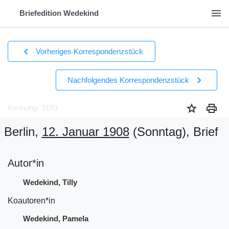
menu
Briefedition Wedekind
chevron_left
Vorheriges Korrespondenzstück
chevron_right
Nachfolgendes Korrespondenzstück
star
print
Kennung: 3193
Berlin,
12. Januar 1908
(Sonntag)
, Brief
Autor*in
Wedekind, Tilly
Koautoren*in
Wedekind, Pamela