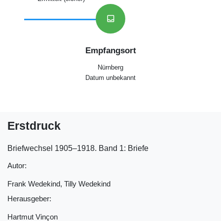
inbox
Empfangsort
Nürnberg
Datum unbekannt
Erstdruck
Briefwechsel 1905‒1918. Band 1: Briefe
Autor:
Frank Wedekind, Tilly Wedekind
Herausgeber:
Hartmut Vinçon