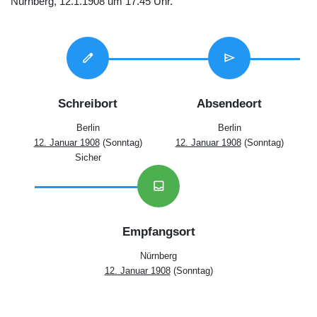
Nürnberg, 12.1.1908 um 17.45 Uhr.
edit
send
Schreibort
Absendeort
Berlin
Berlin
12. Januar 1908
(Sonntag)
12. Januar 1908
(Sonntag)
Sicher
inbox
Empfangsort
Nürnberg
12. Januar 1908
(Sonntag)