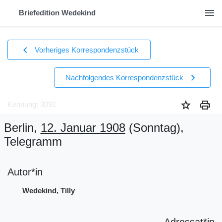
menu
Briefedition Wedekind
chevron_left
Vorheriges Korrespondenzstück
chevron_right
Nachfolgendes Korrespondenzstück
star
print
Kennung: 3091
Berlin,
12. Januar 1908
(Sonntag)
,
Telegramm
Autor*in
Wedekind, Tilly
Adressat*in