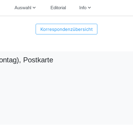
down
keyboard_arrow_down
keyboard_arrow_down
Auswahl
Editorial
Info
Korrespondenzübersicht
ntag)
, Postkarte