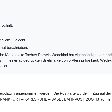
 Schrift.
x 9 cm. Gelocht.
mat beschrieben.
ehn Monate alte Tochter Pamela Wedekind hat eigenhändig unterschrie
st mit einer aufgedruckten Briefmarke von 5 Pfennig frankiert. Wedek
otiert.
reibdatum angenommen werden. Die Postkarte wurde im Zug auf der F
el „FRANKFURT ‒ KARLSRUHE ‒ BASEL BAHNPOST ZUG 43“ (ohne Uhrzei