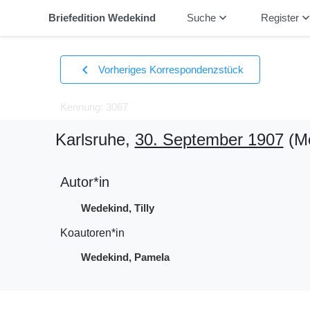
keyboard_arrow_down
keyboard_arrow_
Briefedition Wedekind
Suche
Register
chevron_left
Vorheriges Korrespondenzstück
Kennung: 3067
Karlsruhe,
30. September 1907
(Mo
Autor*in
Wedekind, Tilly
Koautoren*in
Wedekind, Pamela