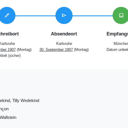
edit
send
inbox
hreibort
Absendeort
Empfangs
Karlsruhe
Karlsruhe
Münche
mber 1907
(Montag)
30. September 1907
(Montag)
Datum unbek
ttelt (sicher)
kind, Tilly Wedekind
inçon
Wallstein