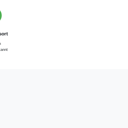
ort
n
annt