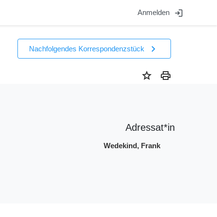
login
Anmelden
chevron_right
Nachfolgendes Korrespondenzstück
star
print
Adressat*in
Wedekind, Frank