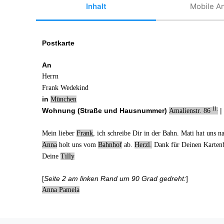
Inhalt
Mobile An
Postkarte
An
Herrn
Frank Wedekind
in
München
II.
Wohnung (Straße und Hausnummer)
|
Amalienstr. 86
Mein lieber
Frank
, ich schreibe Dir in der Bahn. Mati hat uns 
Anna
holt uns vom
Bahnhof
ab.
Herzl.
Dank für
Deinen Kartenb
Deine
Tilly
[
Seite 2 am linken Rand um 90 Grad gedreht:
]
Anna Pamela