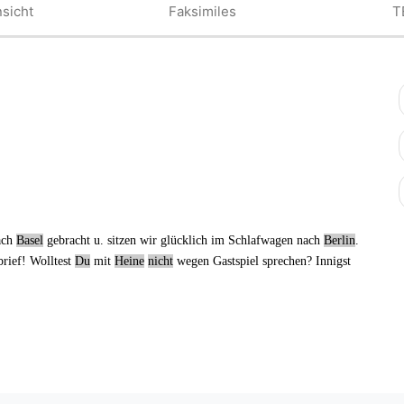
sicht
Faksimiles
T
nach
Basel
gebracht u. sitzen wir glücklich im Schlafwagen nach
Berlin
.
rief
! Wolltest
Du
mit
Heine
nicht
wegen Gastspiel sprechen
? Innigst