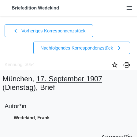
menu
Briefedition Wedekind
chevron_left
Vorheriges Korrespondenzstück
chevron_right
Nachfolgendes Korrespondenzstück
star
print
Kennung: 3054
München,
17. September 1907
(Dienstag)
, Brief
Autor*in
Wedekind, Frank
Adressat*in