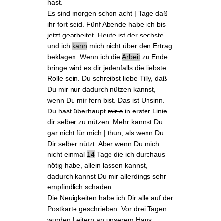
hast.
Es sind morgen schon acht | Tage daß
ihr fort seid. Fünf Abende habe ich bis
jetzt gearbeitet. Heute ist der sechste
und ich
kann
mich nicht über den
Ertrag
beklagen. Wenn ich die
Arbeit
zu Ende
bringe wird es dir jedenfalls die liebste
Rolle
sein. Du schreibst liebe Tilly, daß
Du mir nur dadurch nützen kannst,
wenn Du mir fern bist. Das ist Unsinn.
Du hast überhaupt
mir s
in erster Linie
dir selber zu nützen. Mehr kannst Du
gar nicht für mich | thun, als wenn Du
Dir selber nützt. Aber wenn Du mich
nicht einmal
14
Tage die ich durchaus
nötig habe, allein lassen kannst,
dadurch kannst Du mir allerdings sehr
empfindlich schaden.
Die Neuigkeiten habe ich Dir alle
auf der
Postkarte
geschrieben. Vor drei Tagen
wurden Leitern an unserem Haus