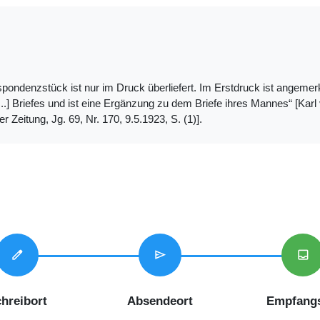
ondenzstück ist nur im Druck überliefert. Im Erstdruck ist angemerkt: 
...] Briefes und ist eine Ergänzung zu dem Briefe ihres Mannes“ [Kar
er Zeitung, Jg. 69, Nr. 170, 9.5.1923, S. (1)].
edit
send
inbox
hreibort
Absendeort
Empfangs