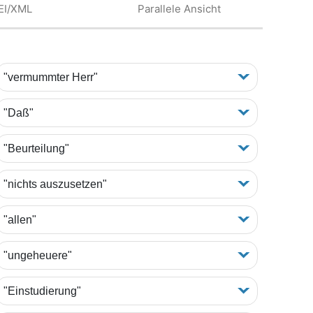
EI/XML
Parallele Ansicht
"vermummter Herr"
"Daß"
"Beurteilung"
"nichts auszusetzen"
"allen"
"ungeheuere"
"Einstudierung"