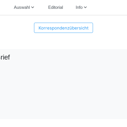
down
keyboard_arrow_down
keyboard_arrow_down
Auswahl
Editorial
Info
Korrespondenzübersicht
rief