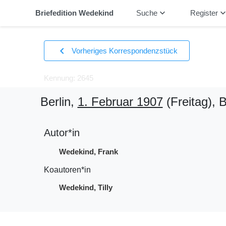
keyboard_arrow_down
keyboard_arrow_
Briefedition Wedekind
Suche
Register
chevron_left
Vorheriges Korrespondenzstück
Kennung: 2645
Berlin,
1. Februar 1907
(Freitag)
, B
Autor*in
Wedekind, Frank
Koautoren*in
Wedekind, Tilly