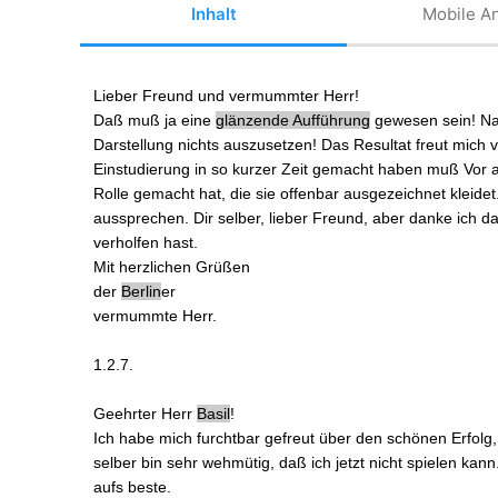
Inhalt
Mobile An
Lieber Freund und
vermummter Herr
!
Daß
muß ja eine
glänzende Aufführung
gewesen sein! Na
Darstellung
nichts auszusetzen
! Das Resultat freut mich 
Einstudierung
in so kurzer Zeit gemacht haben
muß
Vor a
Rolle gemacht hat, die sie offenbar ausgezeichnet kleidet
aussprechen. Dir selber, lieber Freund, aber danke ich 
verholfen hast.
Mit
herzlichen
Grüßen
der
Berlin
er
vermummte
Herr.
1.2.7.
Geehrter Herr
Basil
!
Ich habe mich furchtbar gefreut über den schönen Erfolg
selber bin sehr wehmütig, daß ich
jetzt nicht spielen kann
aufs beste.