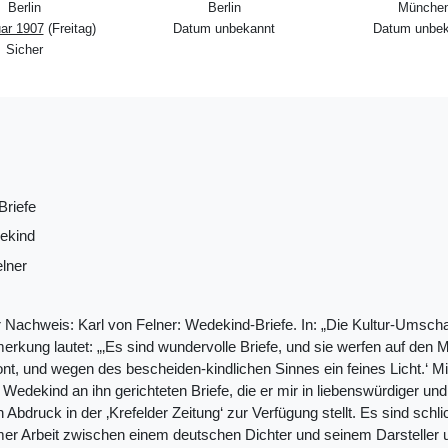
Berlin
Berlin
Münche
uar 1907
(Freitag)
Datum unbekannt
Datum unbek
Sicher
riefe
ekind
elner
er Nachweis: Karl von Felner: Wedekind-Briefe. In: „Die Kultur-Umschau
erkung lautet: „‚Es sind wundervolle Briefe, und sie werfen auf de
nt, und wegen des bescheiden-kindlichen Sinnes ein feines Licht.‘ Mit 
 Wedekind an ihn gerichteten Briefe, die er mir in liebenswürdiger u
 Abdruck in der ‚Krefelder Zeitung‘ zur Verfügung stellt. Es sind sch
r Arbeit zwischen einem deutschen Dichter und seinem Darsteller 