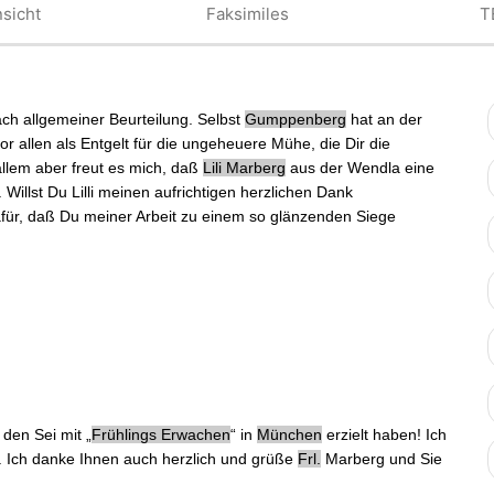
sicht
Faksimiles
T
ch allgemeiner
Beurteilung
. Selbst
Gumppenberg
hat an der
vor
allen
als Entgelt für die
ungeheuere
Mühe, die Dir die
llem aber freut es mich, daß
Lili Marberg
aus der
Wendla
eine
. Willst Du
Lilli
meinen aufrichtigen herzlichen Dank
dafür, daß Du meiner Arbeit zu einem so glänzenden Siege
, den
Sei
mit „
Frühlings Erwachen
“ in
München
erzielt haben! Ich
. Ich danke Ihnen auch herzlich und grüße
Frl.
Marberg und Sie