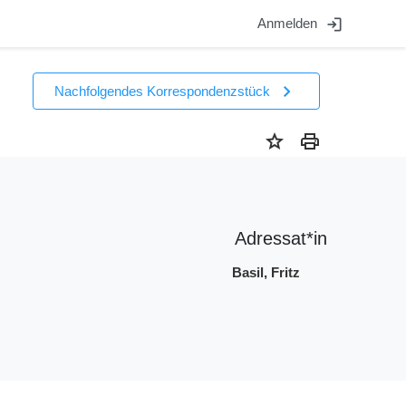
login
Anmelden
chevron_right
Nachfolgendes Korrespondenzstück
star
print
Adressat*in
Basil, Fritz