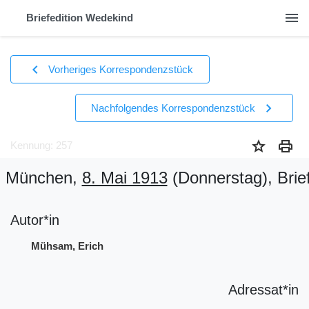
menu
Briefedition Wedekind
chevron_left
Vorheriges Korrespondenzstück
chevron_right
Nachfolgendes Korrespondenzstück
star
print
Kennung: 257
München,
8. Mai 1913
(Donnerstag)
, Brie
Autor*in
Mühsam, Erich
Adressat*in