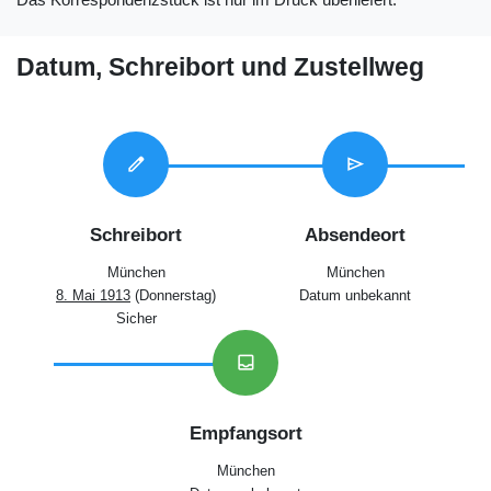
Datum, Schreibort und Zustellweg
edit
send
Schreibort
Absendeort
München
München
8. Mai 1913
(Donnerstag)
Datum unbekannt
Sicher
inbox
Empfangsort
München