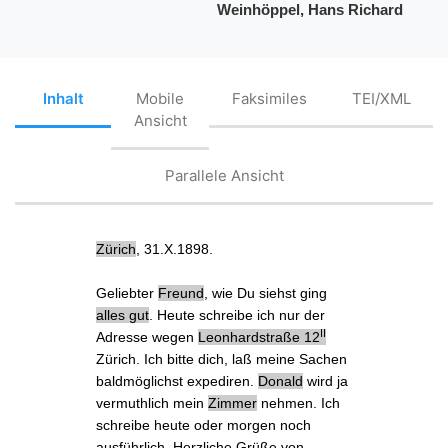
Weinhöppel, Hans Richard
Inhalt
Mobile
Faksimiles
TEI/XML
Ansicht
Parallele Ansicht
Zürich
, 31.X.1898.
Geliebter
Freund
, wie Du siehst
ging
alles gut
. Heute schreibe ich nur der
II
Adresse
wegen
Leonhardstraße 12
Zürich. Ich bitte dich, laß meine Sachen
baldmöglichst expediren.
Donald
wird ja
vermuthlich mein
Zimmer
nehmen. Ich
schreibe heute oder morgen
noch
ausführlich. Herzliche Grüße von