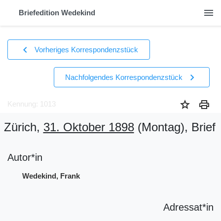
menu
Briefedition Wedekind
chevron_left
Vorheriges Korrespondenzstück
chevron_right
Nachfolgendes Korrespondenzstück
star
print
Kennung: 1013
Zürich,
31. Oktober 1898
(Montag)
, Brief
Autor*in
Wedekind, Frank
Adressat*in