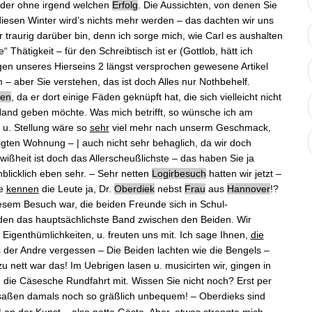
ider ohne irgend welchen
Erfolg
. Die
Aussichten
, von denen Sie
r diesen Winter wird’s nichts mehr werden ‒ das dachten wir uns
hr traurig darüber bin, denn ich sorge mich, wie Carl es aushalten
 Thätigkeit ‒ für den Schreibtisch ist er (Gottlob, hätt ich
agen unseres Hierseins 2 längst versprochen gewesene Artikel
‒ aber Sie verstehen, das ist doch Alles nur Nothbehelf.
den
, da er dort einige Fäden geknüpft hat, die sich vielleicht nicht
 Hand geben möchte. Was mich betrifft, so wünsche ich am
m u. Stellung wäre so
sehr
viel mehr nach unserm Geschmack,
digten Wohnung ‒ | auch nicht sehr behaglich, da wir doch
ißheit ist doch das Allerscheußlichste ‒ das haben Sie ja
nblicklich eben sehr. ‒ Sehr netten
Logirbesuch
hatten wir jetzt ‒
ie
kennen
die Leute ja,
Dr.
Oberdiek
nebst
Frau
aus
Hannover
!?
iesem Besuch war, die beiden Freunde sich in
Schul-
lden das hauptsächlichste Band zwischen den Beiden. Wir
Eigenthümlichkeiten, u. freuten uns mit. Ich sage Ihnen,
die
 der Andre vergessen ‒ Die Beiden lachten wie die Bengels ‒
 nett war das! Im Uebrigen lasen u. musicirten wir, gingen in
n die
Cäsesche Rundfahrt
mit. Wissen Sie nicht noch? Erst per
 saßen damals noch so gräßlich unbequem! ‒ Oberdieks sind
| an der Kunst ‒ also nette Gäste. Aber, etwas strengte mich