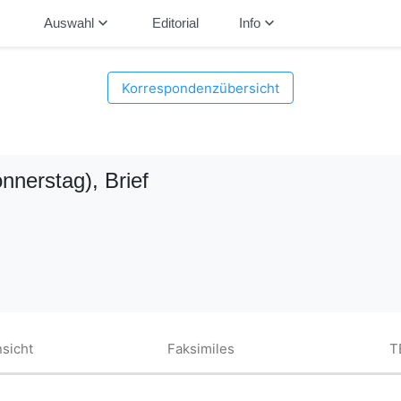
down
keyboard_arrow_down
keyboard_arrow_down
Auswahl
Editorial
Info
Korrespondenzübersicht
nnerstag)
, Brief
sicht
Faksimiles
T