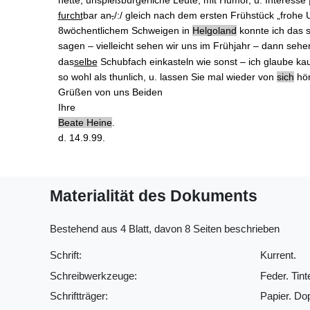
furcht
bar an
,
/:/ gleich nach dem ersten Frühstück „frohe
8wöchentlichem Schweigen in
Helgoland
konnte ich das s
sagen ‒ vielleicht sehen wir uns im Frühjahr ‒ dann sehen
das
selbe
Schubfach einkasteln wie sonst ‒ ich glaube ka
so wohl als thunlich, u. lassen Sie mal wieder von
sich
hör
Grüßen von uns Beiden
Ihre
Beate Heine
.
d. 14.9.99.
Materialität des Dokuments
Bestehend aus 4 Blatt, davon 8 Seiten beschrieben
Schrift:
Kurrent.
Schreibwerkzeuge:
Feder. Tint
Schriftträger:
Papier. Do