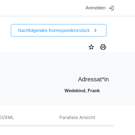
login
Anmelden
chevron_right
Nachfolgendes Korrespondenzstück
star
print
Adressat*in
Wedekind, Frank
EI/XML
Parallele Ansicht