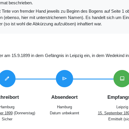
mat beschrieben.
 Tinte von fremder Hand jeweils zu Beginn des Bogens auf Seite 1 obe
en (ebenso, hier mit unterstrichenem Namen). Es handelt sich um Ei
ler (so ist wohl die Abkürzung aufzulösen) inhaftiert war.
er am 15.9.1899 in dem Gefängnis in Leipzig ein, in dem Wedekind inh
edit
send
inbox
hreibort
Absendeort
Empfangs
Hamburg
Hamburg
Leipzig
er 1899
(Donnerstag)
Datum unbekannt
15. September 18
Sicher
Ermittelt (si