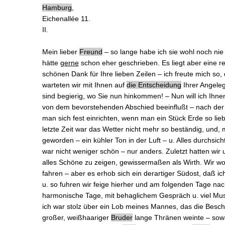
Hamburg
,
Eichenallée 11.
II.
Mein lieber
Freund
‒ so lange habe ich sie wohl noch ni
hätte
gerne
schon eher geschrieben. Es liegt aber eine rec
schönen Dank für
Ihre lieben Zeilen
‒ ich freute mich so,
warteten wir mit Ihnen auf
die
Entscheidung
Ihrer Angele
sind begierig,
wo Sie nun hinkommen
! ‒ Nun will ich Ihn
von dem bevorstehenden Abschied beeinflußt ‒ nach der
man sich fest einrichten, wenn man ein Stück Erde so lie
letzte Zeit war das Wetter nicht mehr so beständig, und,
geworden ‒ ein kühler Ton in der Luft ‒ u. Alles durchsi
war nicht weniger schön ‒ nur anders. Zuletzt hatten wir
alles Schöne zu zeigen, gewissermaßen als Wirth. Wir wol
fahren ‒ aber es erhob sich ein derartiger Südost, daß i
u. so fuhren wir feige hierher und am folgenden Tage
na
harmonische Tage, mit behaglichem Gespräch u. viel Mu
ich war stolz über ein Lob meines Mannes, das die Besche
großer, weißhaariger
Bruder
lange Thränen weinte ‒ so