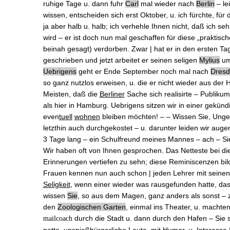
ruhige Tage u. dann fuhr
Carl
mal wieder nach
Berlin
‒ le
wissen, entscheiden sich erst Oktober, u. ich fürchte, fü
ja aber halb u. halb; ich verhehle Ihnen nicht, daß ich se
wird ‒ er ist doch nun mal geschaffen für diese „praktische“
beinah gesagt) verdorben. Zwar | hat er in den ersten T
geschrieben und jetzt arbeitet er
seinen seligen
Mylius
um 
Uebrigens
geht er Ende September noch mal nach
Dres
so ganz nutzlos erweisen, u. die er nicht wieder aus der
Meisten, daß die
Berliner
Sache sich realisirte ‒ Publiku
als hier in Hamburg. Uebrigens sitzen wir in einer gekün
even
tuell
wohnen
bleiben möchten! ‒ ‒ Wissen Sie, Ungew
letzthin auch durchgekostet ‒ u. darunter leiden wir auge
3 Tage lang ‒ ein Schulfreund meines Mannes ‒ ach ‒ S
Wir haben oft von Ihnen gesprochen. Das Netteste bei d
Erinnerungen
vertiefen zu sehn; diese Reminiscenzen bi
Frauen kennen nun auch schon | jeden Lehrer mit seinen 
Seligkeit
, wenn einer wieder was rausgefunden hatte, das
wissen
Sie
, so aus dem Magen, ganz anders als sonst ‒ zu
den
Zoologischen Garten
, einmal ins Theater, u. machte
durch die Stadt u. dann durch den Hafen ‒ Sie
mailcoach
nette, unspießbürgerliche Leute, mit Humor, u. Interesse 