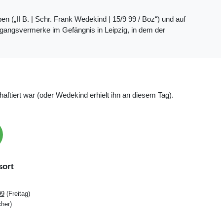
n („II B. | Schr. Frank Wedekind | 15/9 99 / Boz“) und auf
ngangsvermerke im Gefängnis in Leipzig, in dem der
aftiert war (oder Wedekind erhielt ihn an diesem Tag).
ort
99
(Freitag)
cher)