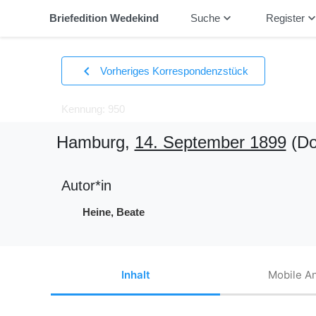
keyboard_arrow_down
keyboard_arrow_
Briefedition Wedekind
Suche
Register
chevron_left
Vorheriges Korrespondenzstück
Kennung: 950
Hamburg,
14. September 1899
(Do
Autor*in
Heine, Beate
Inhalt
Mobile An