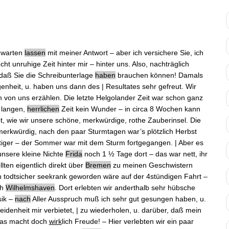
e warten
lassen
mit meiner Antwort ‒ aber ich versichere Sie, ich
ht unruhige Zeit hinter mir ‒ hinter uns. Also, nachträglich
 daß Sie die Schreibunterlage
haben
brauchen können! Damals
genheit
, u. haben uns dann des | Resultates sehr gefreut. Wir
en von uns erzählen. Die letzte Helgolander Zeit war schon ganz
 langen,
herrlichen
Zeit kein Wunder ‒ in circa 8 Wochen kann
bt, wie wir unsere schöne, merkwürdige, rothe Zauberinsel. Die
 merkwürdig, nach den paar Sturmtagen war’s plötzlich Herbst
chtiger ‒ der Sommer war mit dem Sturm fortgegangen. | Aber es
 unsere
kleine Nichte
Frida
noch 1 ½ Tage dort ‒ das war nett, ihr
lten eigentlich direkt über
Bremen
zu meinen Geschwistern
ch todtsicher seekrank geworden wäre auf der 4stündigen Fahrt ‒
ch
Wilhelmshaven
. Dort erlebten wir anderthalb sehr hübsche
sik ‒
nach
Aller Ausspruch muß ich sehr gut gesungen haben, u.
idenheit mir verbietet, | zu wiederholen, u. darüber, daß mein
was macht doch
wirk
lich Freude! ‒ Hier verlebten wir ein paar