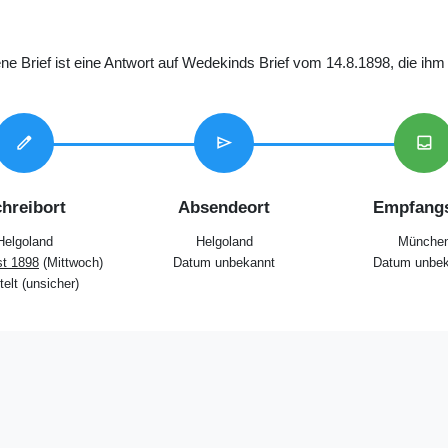
ene Brief ist eine Antwort auf Wedekinds Brief vom 14.8.1898, die ih
edit
send
inbox
hreibort
Absendeort
Empfangs
Helgoland
Helgoland
Münche
st 1898
(Mittwoch)
Datum unbekannt
Datum unbek
telt (unsicher)