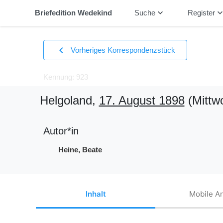
keyboard_arrow_down
keyboard_arrow_
Briefedition Wedekind
Suche
Register
chevron_left
Vorheriges Korrespondenzstück
Kennung: 923
Helgoland,
17. August 1898
(Mittw
Autor*in
Heine, Beate
Inhalt
Mobile An