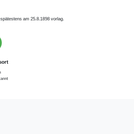
m spätestens am 25.8.1898 vorlag.
ort
n
annt