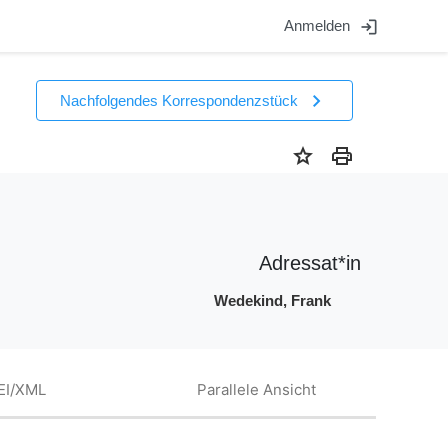
login
Anmelden
chevron_right
Nachfolgendes Korrespondenzstück
star
print
Adressat*in
Wedekind, Frank
EI/XML
Parallele Ansicht