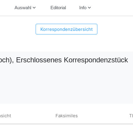
down
keyboard_arrow_down
keyboard_arrow_down
Auswahl
Editorial
Info
Korrespondenzübersicht
och)
, Erschlossenes Korrespondenzstück
sicht
Faksimiles
T