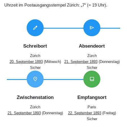
Uhrzeit im Postausgangsstempel Zürich: „7“ (= 19 Uhr).
edit
send
Schreibort
Absendeort
Zürich
Zürch
20. September 1893
(Mittwoch)
21. September 1893
(Donnerstag)
Sicher
Sicher
location_on
inbox
Zwischenstation
Empfangsort
Zürich
Paris
21. September 1893
(Donnerstag)
22. September 1893
(Freitag)
Sicher