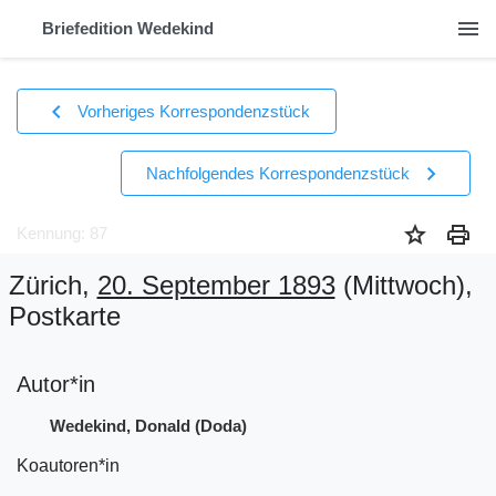
menu
Briefedition Wedekind
chevron_left
Vorheriges Korrespondenzstück
chevron_right
Nachfolgendes Korrespondenzstück
star
print
Kennung: 87
Zürich,
20. September 1893
(Mittwoch)
,
Postkarte
Autor*in
Wedekind, Donald (Doda)
Koautoren*in