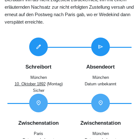
erläuternden Nachsatz zur nicht erfolgten Zustellung versah und
erneut auf den Postweg nach Paris gab, wo er Wedekind dann
verspätet erreichte.
edit
send
Schreibort
Absendeort
München
München
10. Oktober 1892
(Montag)
Datum unbekannt
Sicher
location_on
location_on
Zwischenstation
Zwischenstation
Paris
München