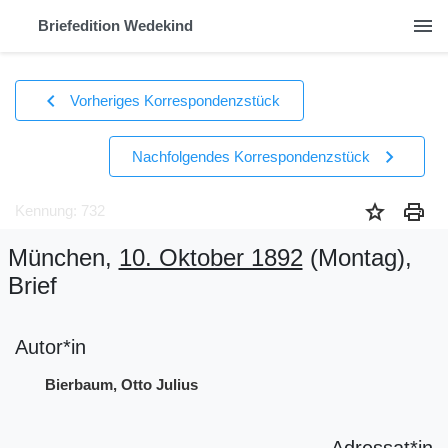
menu
Briefedition Wedekind
chevron_left
Vorheriges Korrespondenzstück
chevron_right
Nachfolgendes Korrespondenzstück
star
print
Kennung: 732
München,
10. Oktober 1892
(Montag)
,
Brief
Autor*in
Bierbaum, Otto Julius
Adressat*in