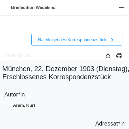
menu
Briefedition Wedekind
chevron_right
Nachfolgendes Korrespondenzstück
star
print
Kennung: 656
München,
22. Dezember 1903
(Dienstag)
Erschlossenes Korrespondenzstück
Autor*in
Aram, Kurt
Adressat*in