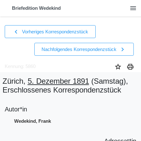
menu
Briefedition Wedekind
chevron_left
Vorheriges Korrespondenzstück
chevron_right
Nachfolgendes Korrespondenzstück
star
print
Kennung: 5860
Zürich,
5. Dezember 1891
(Samstag)
,
Erschlossenes Korrespondenzstück
Autor*in
Wedekind, Frank
Adressat*in