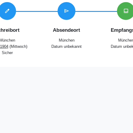
edit
send
inbox
hreibort
Absendeort
Empfangs
München
München
Münche
 1904
(Mittwoch)
Datum unbekannt
Datum unbek
Sicher