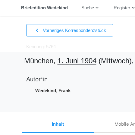
keyboard_arrow_down
keyboard_arrow_
Briefedition Wedekind
Suche
Register
chevron_left
Vorheriges Korrespondenzstück
Kennung: 5764
München,
1. Juni 1904
(Mittwoch)
,
Autor*in
Wedekind, Frank
Inhalt
Mobile An