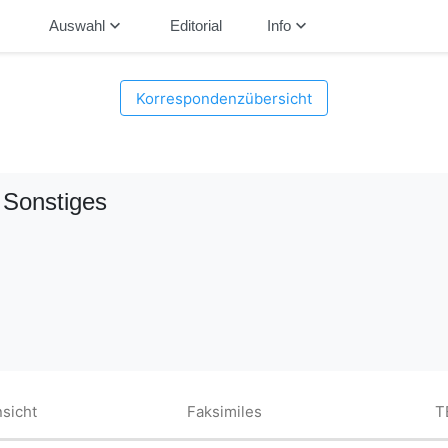
down
keyboard_arrow_down
keyboard_arrow_down
Auswahl
Editorial
Info
Korrespondenzübersicht
 Sonstiges
sicht
Faksimiles
T