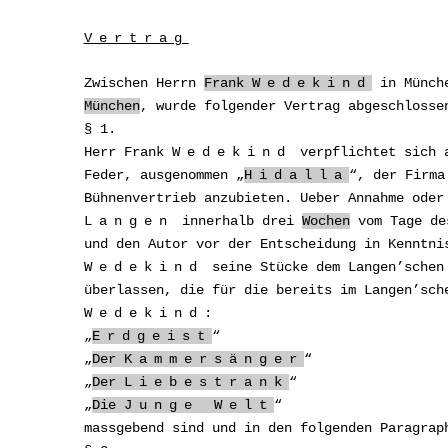
Vertrag
Zwischen Herrn
Frank
Wedekind
in Münch
München
, wurde folgender Vertrag abgeschlosse
§ 1.
Herr Frank
Wedekind
verpflichtet sich a
Feder, ausgenommen „
Hidalla
“, der Firm
Bühnenvertrieb anzubieten. Ueber Annahme oder
Langen
innerhalb drei
Wochen
vom Tage des
und den Autor
vor
der Entscheidung in Kenntni
Wedekind
seine Stücke dem Langen’schen 
überlassen, die für die bereits im Langen’sch
Wedekind
:
„
Erdgeist
“
„
Der
Kammersänger
“
„
Der
Liebestrank
“
„
Die
Junge Welt
“
massgebend sind und in den folgenden Paragrap