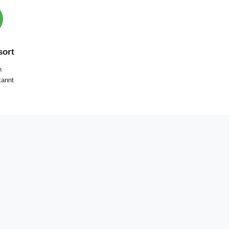
ort
n
annt