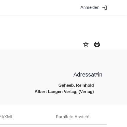
login
Anmelden
star
print
Adressat*in
Geheeb, Reinhold
Albert Langen Verlag, (Verlag)
EI/XML
Parallele Ansicht