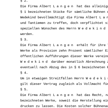
§ 2.
Die Firma Albert
Langen
hat das alleinig
§ 1 bezeichneten Stücke für sämtliche Bühnen 
Wedekind bevollmächtigt die Firma Albert
La
und Tantiemen zu treffen, doch verpflichtet 
speziellen Wünschen des Herrn
Wedekind
werden.
§ 3.
Die Firma Albert
Langen
erhält für ihre T
Werke als Provision zehn Prozent sämtlicher E
öffentlichen Aufführungen dieser Werke verein
Wedekind
darüber monatlich Abrechnung z
eventuell nach Abzug des in § 6 bezeichneten 
§ 4.
Um in etwaigen Streitfällen Herrn
Wedeki
gilt dieser Vertrag zugleich als Vollmacht f
§ 5.
Die Firma Albert
Langen
hat das Recht, na
bezeichneten Werke, soweit die Herstellung ei
drucken zu lassen. Die Kosten solcher Bühnen