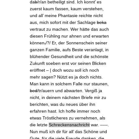
da
b
/r/an betheiligt sind. Ich konnt’ es
zuerst kaum fassen, kaum verstehen,
und all’ meine Phantasie reichte nicht
aus, mich sofort mit der Sachlage
beka
vertraut zu machen. Wer hätte das auch
diesen Frühling nur ahnen und erwarten
können
,
/?/ Er, der Sonnenschein seiner
ganzen Familie
, aufs Beste veranlagt, in
blühender Gesundheit und die schönste
Zukunft
soeben erst
vor seinen Blicken
eröffnet – | doch wozu soll ich noch
mehr sagen? Nützt es ja doch nichts.
Man kann in solchem Falle nur staunen,
bed
/tr/auern und abwarten. Vergiß ja
nicht, in deinem nächsten Briefe mir zu
berichten, was du neues über ihn
erfahren hast. Ich hoffe immer noch
etwas Tröstlicheres zu vernehmen, als
die letzte
Schreckensnachricht
war. –––.
Nun muß ich dir für all’ das Schöne und
Gute, für die viele Freude danken, die