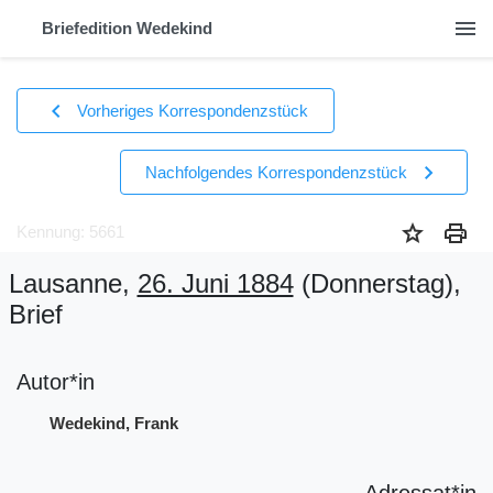
menu
Briefedition Wedekind
chevron_left
Vorheriges Korrespondenzstück
chevron_right
Nachfolgendes Korrespondenzstück
star
print
Kennung: 5661
Lausanne,
26. Juni 1884
(Donnerstag)
,
Brief
Autor*in
Wedekind, Frank
Adressat*in