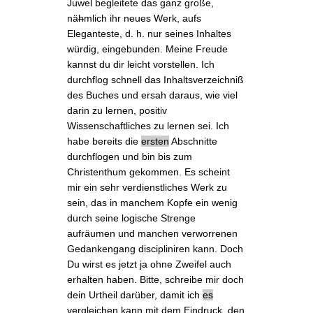
Juwel begleitete das ganz große,
nä
h
mlich
ihr neues Werk
, aufs
Eleganteste, d. h. nur seines Inhaltes
würdig, eingebunden. Meine Freude
kannst du dir leicht vorstellen. Ich
durchflog schnell das Inhaltsverzeichniß
des Buches und ersah daraus, wie viel
darin zu lernen, positiv
Wissenschaftliches zu lernen sei. Ich
habe bereits die
ersten
Abschnitte
durchflogen und bin
bis zum
Christenthum
gekommen. Es scheint
mir ein sehr verdienstliches Werk zu
sein, das in manchem Kopfe ein wenig
durch seine logische Strenge
aufräumen und manchen verworrenen
Gedankengang discipliniren kann. Doch
Du wirst es jetzt ja ohne Zweifel auch
erhalten haben. Bitte, schreibe mir doch
dein Urtheil
darüber, damit ich
es
vergleichen kann mit dem Eindruck, den