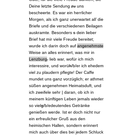
Deine letzte Sendung
zu
uns
besche
e
rte. Es war ein herrlicher
Morgen, als ich ganz unerwartet
all’ die
Briefe
und die verschiedenen Beilagen
auskramte. Besonders
s
dein lieber
Brief hat mir viele Freude bereitet;
wurde ich darin doch auf
angenehmste
Weise an alles erinnert, was mir in
Lenzburg
,
lieb war, wofür ich mich
interessire, und worü
h
/b/er ich ehedem
viel zu plaudern pflegte! Der Caffe
mundet uns ganz vorzüglich; er athmet
süßen angenehmen Heimatsduft, und
ich zweifele sehr | daran, ob ich in
meinem künftigen Leben jemals wieder
so viel
g
/b/edeutendes
Getränke
genießen werde. Ist er doch nicht nur
ein erfreulicher Gruß aus den
heimischen Hallen, sondern
erinnert
mich auch
über dies bei jedem Schluck