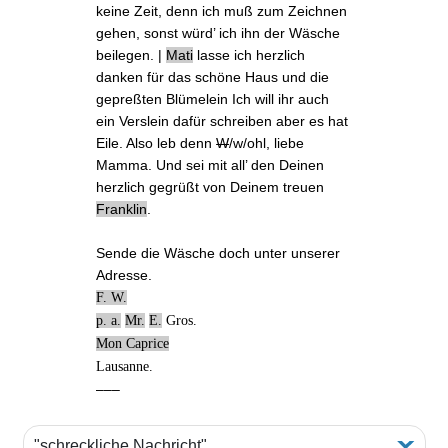
keine Zeit, denn ich muß zum Zeichnen
gehen, sonst würd’ ich ihn der Wäsche
beilegen. |
Mati
lasse ich herzlich
danken für das
schöne Haus
und die
gepreßten Blümelein Ich will ihr auch
ein Verslein dafür schreiben aber es hat
Eile. Also leb denn
W
/w/ohl, liebe
Mamma. Und sei mit all’ den Deinen
herzlich gegrüßt von Deinem treuen
Franklin
.
Sende die Wäsche doch unter unserer
Adresse.
F. W.
p. a.
Mr.
E.
Gros.
Mon Caprice
Lausanne.
–––
"schreckliche Nachricht"