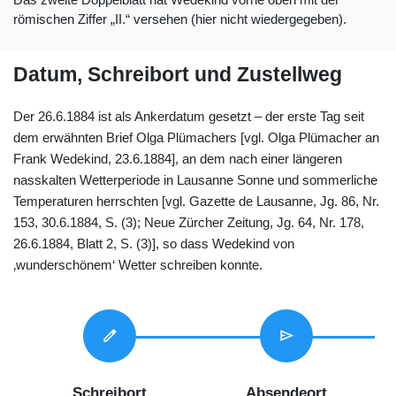
römischen Ziffer „II.“ versehen (hier nicht wiedergegeben).
Datum, Schreibort und Zustellweg
Der 26.6.1884 ist als Ankerdatum gesetzt – der erste Tag seit
dem erwähnten Brief Olga Plümachers [vgl. Olga Plümacher an
Frank Wedekind, 23.6.1884], an dem nach einer längeren
nasskalten Wetterperiode in Lausanne Sonne und sommerliche
Temperaturen herrschten [vgl. Gazette de Lausanne, Jg. 86, Nr.
153, 30.6.1884, S. (3); Neue Zürcher Zeitung, Jg. 64, Nr. 178,
26.6.1884, Blatt 2, S. (3)], so dass Wedekind von
‚wunderschönem‘ Wetter schreiben konnte.
edit
send
Schreibort
Absendeort