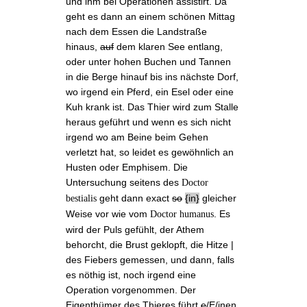
und ihm bei Operationen assistirt. Da
geht es dann an einem schönen Mittag
nach dem Essen die Landstraße
hinaus,
auf
dem klaren See entlang,
oder unter hohen Buchen und Tannen
in die Berge hinauf bis ins nächste Dorf,
wo irgend ein Pferd, ein Esel oder eine
Kuh krank ist. Das Thier wird zum Stalle
heraus geführt und wenn es sich nicht
irgend wo am Beine beim Gehen
verletzt hat, so leidet es gewöhnlich an
Husten oder
Emphisem
. Die
Untersuchung seitens des
Doctor
geht dann exact
so
in
gleicher
bestialis
Weise vor wie vom
. Es
Doctor humanus
wird der Puls gefühlt, der Athem
behorcht, die Brust geklopft, die Hitze |
des Fiebers gemessen, und dann, falls
es nöthig ist, noch irgend eine
Operation vorgenommen. Der
Eigenthümer des Thieres führt
e
/E/inen