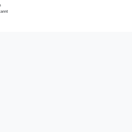
n
annt