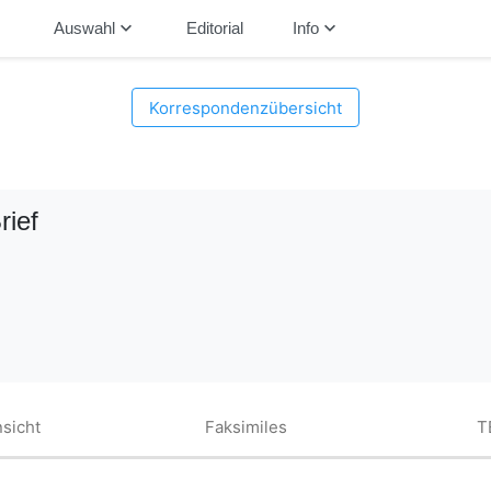
down
keyboard_arrow_down
keyboard_arrow_down
Auswahl
Editorial
Info
Korrespondenzübersicht
rief
sicht
Faksimiles
T