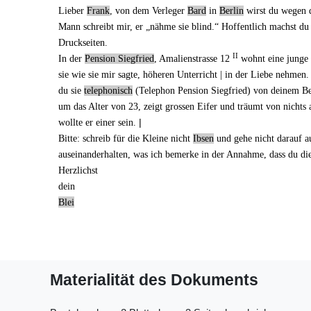
Lieber
Frank
, von dem
Verleger
Bard
in
Berlin
wirst du wegen
Mann
schreibt mir
, er „nähme sie blind.“ Hoffentlich machst du
Druckseiten.
II
In der
Pension Siegfried
, Amalienstrasse 12
wohnt eine junge 
sie wie sie mir sagte, höheren Unterricht | in der Liebe nehmen.
du sie
telephonisch
(Telephon Pension Siegfried) von deinem Bes
um das Alter von 23, zeigt grossen Eifer und träumt von nichts a
|
wollte er einer sein.
Bitte: schreib für die Kleine nicht
Ibsen
und gehe nicht darauf a
auseinanderhalten, was ich bemerke in der Annahme, dass du di
Herzlichst
dein
Blei
Materialität des Dokuments