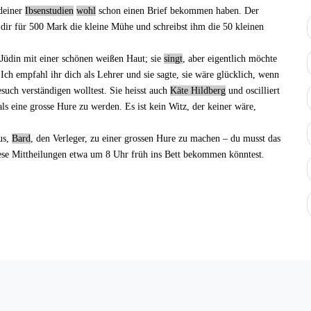
deiner
Ibsenstudien
wohl
schon
einen Brief
bekommen haben. Der
 dir für 500 Mark die kleine Mühe und schreibst ihm die 50 kleinen
Jüdin mit einer schönen weißen Haut; sie
singt
, aber eigentlich möchte
 Ich empfahl ihr dich als Lehrer und sie sagte, sie wäre glücklich, wenn
uch verständigen wolltest. Sie heisst auch
Käte Hildberg
und oscilliert
ls eine grosse Hure zu werden. Es ist kein Witz, der keiner wäre,
us,
Bard
, den Verleger, zu einer grossen Hure zu machen – du musst das
ese Mittheilungen etwa um 8 Uhr früh ins Bett bekommen könntest.