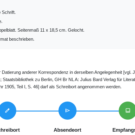
 Schrift.
e.
ppelblatt. Seitenmaß 11 x 18,5 cm. Gelocht.
mat beschrieben.
der Datierung anderer Korrespondenz in derselben Angelegenheit [vgl
Staatsbibliothek zu Berlin, GH Br NL A: Julius Bard Verlag für Lite
r 1905, Teil I, S. 46] darf als Schreibort angenommen werden.
edit
send
inbox
hreibort
Absendeort
Empfangs