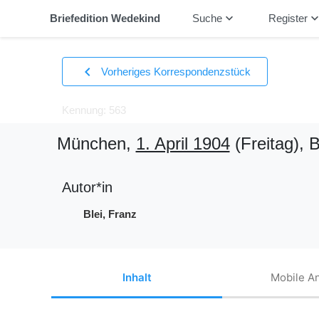
keyboard_arrow_down
keyboard_arrow_
Briefedition Wedekind
Suche
Register
chevron_left
Vorheriges Korrespondenzstück
Kennung: 563
München,
1. April 1904
(Freitag)
, B
Autor*in
Blei, Franz
Inhalt
Mobile An