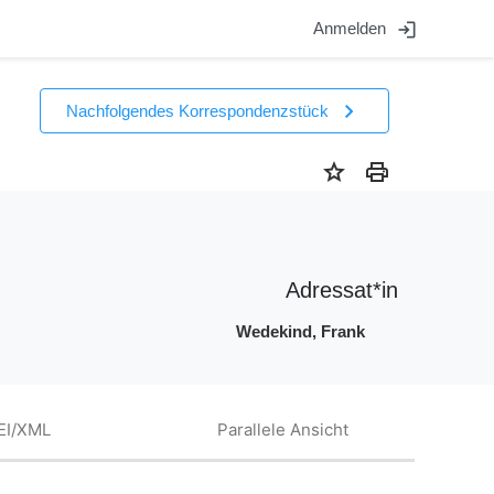
login
Anmelden
chevron_right
Nachfolgendes Korrespondenzstück
star
print
Adressat*in
Wedekind, Frank
EI/XML
Parallele Ansicht