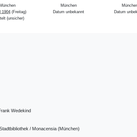
München
München
Münche
il 1904
(Freitag)
Datum unbekannt
Datum unbek
telt (unsicher)
Frank Wedekind
tadtbibliothek / Monacensia (München)