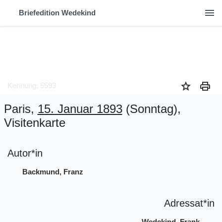
menu
Briefedition Wedekind
star
print
Kennung: 5593
Paris,
15. Januar 1893
(Sonntag)
,
Visitenkarte
Autor*in
Backmund, Franz
Adressat*in
Wedekind, Frank