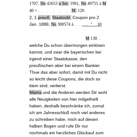
1707,
No
42653
u Ser.
1991,
No
49755 à
M
40 = . . . . . .
M.
120.
2, 1
preuß.
Staatsobl.
Coupon pro 2
Jan. 1886;
No
300574 à . . .
. . . " 10
M
130. .
welche Du schon übermorgen einlösen
kannst, und zwar die bayerischen bei
irgend einer Staatskasse, den
preußischen aber bei einem Bankier.
Thue das aber sofort,
damit mit
Du nicht
so leicht diese Coupons, die doch so
klein sind, verlierst.
Mama
und die Anderen werden Dir wohl
alle Neuigkeiten von hier
mitgetheilt
haben
, deshalb beschränke ich, zumal
ich am Jahresschluß noch viel anderes
zu schreiben habe, mich auf diesen
halben Bogen und rufe Dir nur
nochmals ein herzliches Glückauf zum