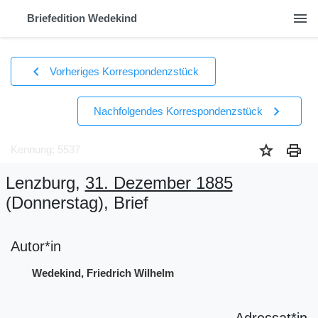
menu
Briefedition Wedekind
chevron_left
Vorheriges Korrespondenzstück
chevron_right
Nachfolgendes Korrespondenzstück
star
print
Kennung: 5537
Lenzburg,
31. Dezember 1885
(Donnerstag)
, Brief
Autor*in
Wedekind, Friedrich Wilhelm
Adressat*in