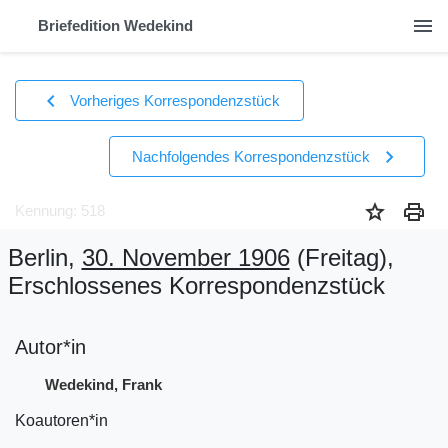
menu
Briefedition Wedekind
chevron_left
Vorheriges Korrespondenzstück
chevron_right
Nachfolgendes Korrespondenzstück
star
print
Kennung: 518
Berlin,
30. November 1906
(Freitag)
,
Erschlossenes Korrespondenzstück
Autor*in
Wedekind, Frank
Koautoren*in