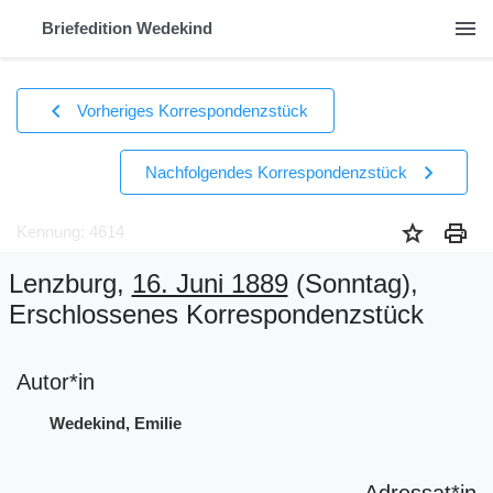
menu
Briefedition Wedekind
chevron_left
Vorheriges Korrespondenzstück
chevron_right
Nachfolgendes Korrespondenzstück
star
print
Kennung: 4614
Lenzburg,
16. Juni 1889
(Sonntag)
,
Erschlossenes Korrespondenzstück
Autor*in
Wedekind, Emilie
Adressat*in