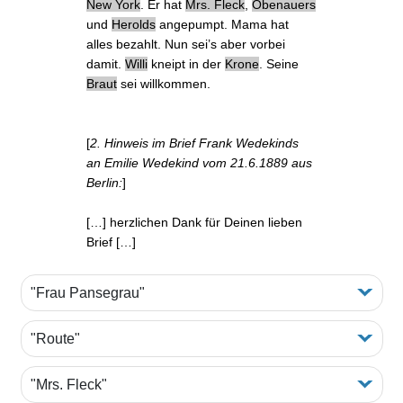
New York
. Er hat
Mrs. Fleck
,
Obenauers
und
Herolds
angepumpt. Mama hat
alles bezahlt. Nun sei’s aber vorbei
damit.
Willi
kneipt in der
Krone
. Seine
Braut
sei willkommen.
[
2. Hinweis im Brief Frank Wedekinds
an Emilie Wedekind vom 21.6.1889 aus
Berlin:
]
[…] herzlichen Dank für Deinen lieben
Brief […]
"Frau Pansegrau"
"Route"
"Mrs. Fleck"