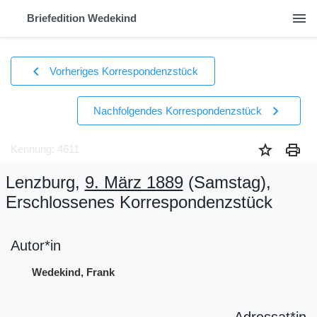
menu
Briefedition Wedekind
chevron_left
Vorheriges Korrespondenzstück
chevron_right
Nachfolgendes Korrespondenzstück
star
print
Kennung: 4611
Lenzburg,
9. März 1889
(Samstag)
,
Erschlossenes Korrespondenzstück
Autor*in
Wedekind, Frank
Adressat*in