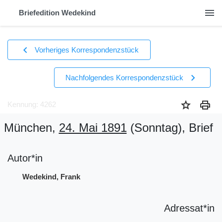
menu
Briefedition Wedekind
chevron_left
Vorheriges Korrespondenzstück
chevron_right
Nachfolgendes Korrespondenzstück
star
print
Kennung: 4262
München,
24. Mai 1891
(Sonntag)
, Brief
Autor*in
Wedekind, Frank
Adressat*in