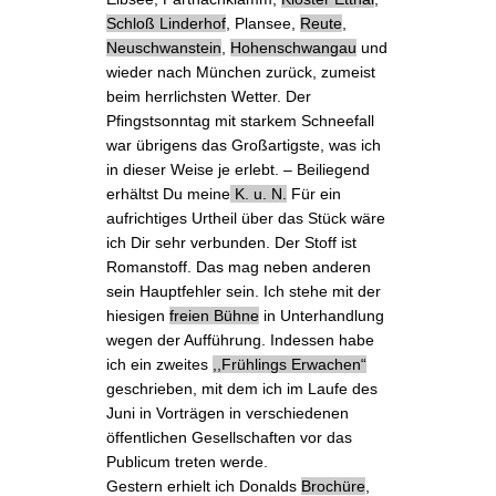
Schloß Linderhof
,
Plansee
,
Reute
,
Neuschwanstein
,
Hohenschwangau
und
wieder nach München zurück, zumeist
beim herrlichsten Wetter. Der
Pfingstsonntag mit starkem Schneefall
war übrigens das Großartigste, was ich
in dieser Weise je erlebt. –
Beiliegend
erhältst Du meine
K. u. N.
Für ein
aufrichtiges Urtheil
über das Stück wäre
ich Dir sehr verbunden. Der Stoff ist
Romanstoff. Das mag neben anderen
sein Hauptfehler sein. Ich stehe mit der
hiesigen
freien Bühne
in Unterhandlung
wegen der Aufführung. Indessen habe
ich
ein zweites
,,Frühlings Erwachen“
geschrieben
, mit dem ich im Laufe des
Juni in
Vorträgen
in verschiedenen
öffentlichen Gesellschaften vor das
Publicum treten werde.
Gestern erhielt ich Donalds
Brochüre
,