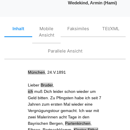
Wedekind, Armin (Hami)
Inhalt
Mobile
Faksimiles
TEI/XML
Ansicht
Parallele Ansicht
München
, 24.V.1891
Lieber
Bruder
,
ich
muß Dich leider schon wieder
um
Geld bitten
. Zu
Pfingsten
habe ich seit 7
Jahren zum ersten Mal wieder eine
Vergnügungstour
gemacht. Ich war mit
zwei Malerinnen
acht Tage in den
Bayrischen Bergen,
Partenkirchen
,
Eibsee
,
Partnachklamm
,
Kloster Etthal
,