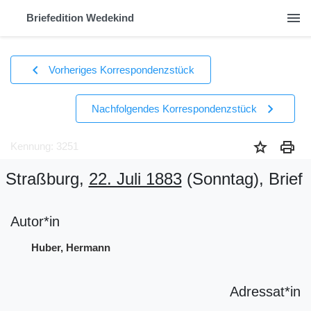
menu
Briefedition Wedekind
chevron_left
Vorheriges Korrespondenzstück
chevron_right
Nachfolgendes Korrespondenzstück
star
print
Kennung: 3251
Straßburg,
22. Juli 1883
(Sonntag)
, Brief
Autor*in
Huber, Hermann
Adressat*in