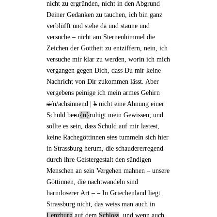
nicht zu ergründen, nicht in den Abgrund
Deiner Gedanken zu tauchen, ich bin ganz
verblüfft und stehe da und staune und
versuche – nicht am Sternenhimmel die
Zeichen der Gottheit zu entziffern, nein, ich
versuche mir klar zu werden, worin ich mich
vergangen gegen Dich, dass Du mir
keine
Nachricht von Dir
zukommen lässt. Aber
vergebens peinige ich mein armes Gehirn
si
/n/achsinnend |
k
nicht eine Ahnung einer
Schuld be
r
u
n
ruhigt mein Gewissen; und
sollte es sein, dass Schuld auf mir laste
s
t,
keine
Rachegöttinnen
sins
tummeln sich hier
in Strassburg herum, die schaudererregend
durch ihre Geistergestalt den sündigen
Menschen an sein Vergehen mahnen – unsere
Göttinnen, die nachtwandeln sind
harmloserer Art – – In Griechenland liegt
Strassburg nicht, das weiss man auch in
Lenzburg
auf dem
Schloss
, und wenn auch