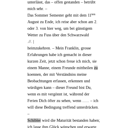
unterlässt, das – offen gestanden – betrübt
mich sehr. –
ten
Das
Sommer Semester
geht mit dem 11
August zu Ende, ich reise aber schon am 2.
oder 3. von hier weg, um bei günstigem
Wetter zu Fuss über den Schwarzwald
.//. |
heimzukehren. – Mein Franklin, grosse
Erfahrungen habe ich gemacht in dieser
kurzen Zeit, jetzt schon freue ich mich, sie
einem Manne, einem Freunde mittheilen
zu
koennen, der mit Verständniss meine
Beobachtungen erfassen, erkennen und
würdigen kann – dieser Freund bist Du,
wenn es mit vergönnt ist, während der
Ferien Dich öfter zu sehen, wenn ...... – ich
will diese Bedingung treffend unterdrücken.
–
Schibler
wird die
Maturität bestanden
haben;
ich lasse ihm Glück wünschen und erwarte