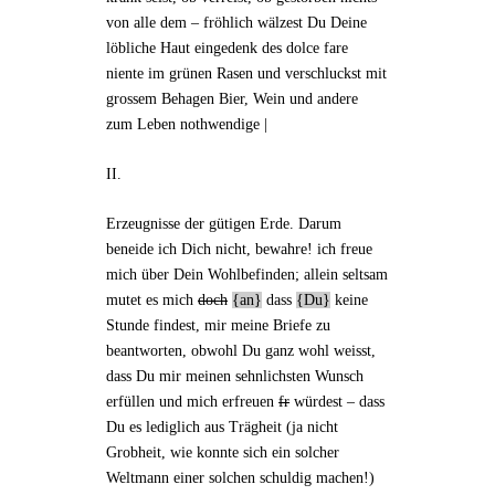
von alle dem – fröhlich wälzest Du Deine
löbliche Haut eingedenk des
dolce fare
nient
e im grünen Rasen und verschluckst mit
grossem Behagen Bier, Wein und andere
zum Leben nothwendige |
II.
Erzeugnisse der gütigen Erde. Darum
beneide ich Dich nicht, bewahre! ich freue
mich über Dein Wohlbefinden; allein seltsam
mutet es mich
doch
an
dass
Du
keine
Stunde findest, mir meine Briefe zu
beantworten, obwohl Du ganz wohl weisst,
dass Du mir meinen sehnlichsten Wunsch
erfüllen und mich erfreuen
fr
würdest – dass
Du es lediglich aus Trägheit (ja nicht
Grobheit, wie konnte sich ein solcher
Weltmann einer solchen schuldig machen!)