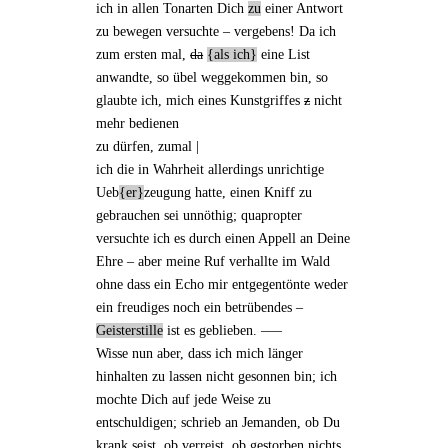
ich in allen Tonarten Dich
zu
einer Antwort
zu bewegen versuchte – vergebens! Da ich
zum ersten mal,
da
als ich
eine List
anwandte
, so übel weggekommen bin, so
glaubte ich, mich eines Kunstgriffes
z
nicht
mehr bedienen
zu dürfen, zumal |
ich die in Wahrheit allerdings unrichtige
Ueb
er
zeugung hatte, einen Kniff zu
gebrauchen sei unnöthig;
quapropter
versuchte ich es durch einen Appell an Deine
Ehre – aber
meine Ruf
verhallte im Wald
ohne dass ein Echo mir entgegentönte weder
ein
freudiges
noch ein betrübendes –
Geisterstille
ist es geblieben. –––
Wisse nun aber, dass ich mich länger
hinhalten zu lassen nicht gesonnen bin; ich
mochte Dich auf jede Weise zu
entschuldigen; schrieb an
Jemanden
, ob Du
krank seist, ob verreist, ob gestorben nichts