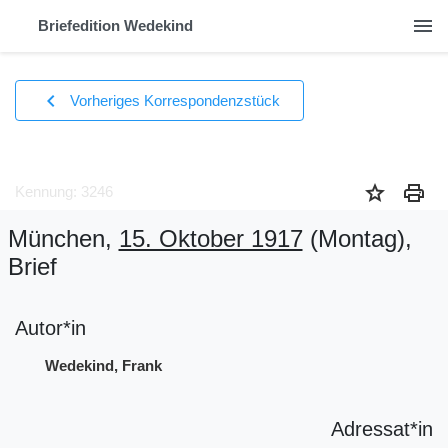
menu
Briefedition Wedekind
chevron_left
Vorheriges Korrespondenzstück
star
print
Kennung: 3246
München,
15. Oktober 1917
(Montag)
,
Brief
Autor*in
Wedekind, Frank
Adressat*in