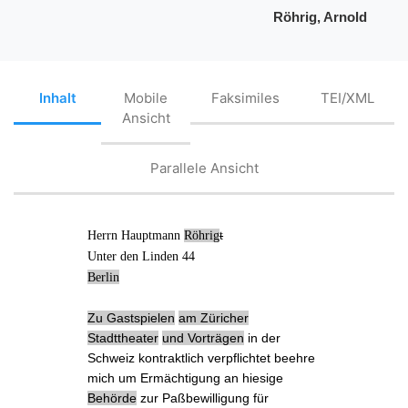
Röhrig, Arnold
Inhalt
Mobile
Faksimiles
TEI/XML
Ansicht
Parallele Ansicht
Herrn
Hauptmann
Röhrig
t
Unter den Linden 44
Berlin
Zu
Gastspielen
am
Zürich
er
Stadttheater
und
Vorträgen
in der
Schweiz
kontraktlich verpflichtet beehre
mich um
Ermächtigung an hiesige
Behörde
zur Paßbewilligung für