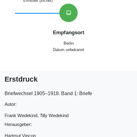
Ermittelt (sicher)
inbox
Empfangsort
Berlin
Datum unbekannt
Erstdruck
Briefwechsel 1905‒1918. Band 1: Briefe
Autor:
Frank Wedekind, Tilly Wedekind
Herausgeber:
Hartmut Vinçon