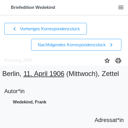
menu
Briefedition Wedekind
chevron_left
Vorheriges Korrespondenzstück
chevron_right
Nachfolgendes Korrespondenzstück
star
print
Kennung: 2950
Berlin,
11. April 1906
(Mittwoch)
, Zettel
Autor*in
Wedekind, Frank
Adressat*in