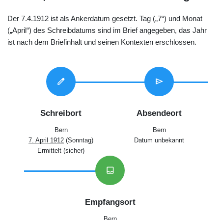
Der 7.4.1912 ist als Ankerdatum gesetzt. Tag („7“) und Monat
(„April“) des Schreibdatums sind im Brief angegeben, das Jahr
ist nach dem Briefinhalt und seinen Kontexten erschlossen.
edit
send
Schreibort
Absendeort
Bern
Bern
7. April 1912
(Sonntag)
Datum unbekannt
Ermittelt (sicher)
inbox
Empfangsort
Bern