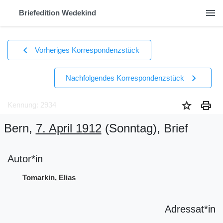
menu
Briefedition Wedekind
chevron_left
Vorheriges Korrespondenzstück
chevron_right
Nachfolgendes Korrespondenzstück
star
print
Kennung: 2934
Bern,
7. April 1912
(Sonntag)
, Brief
Autor*in
Tomarkin, Elias
Adressat*in