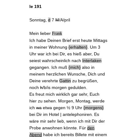
le 191
Sonntag
,
d
7
M
/A/pril
Mein lieber
Frank
Ich habe
Deinen Brief
erst heute Mittags
in
meiner Wohnung
erhalten
. Um 3
Uhr war ich
bei Dir
, es hieß aber, Du
seiest wahrscheinlich
nach
Interlaken
gegangen. Ich muß
mich
also in
meinem herzlichen Wunsche, Dich und
Deine verehrte
Gattin
zu begrüßen,
noch
h
/b/is
morgen
gedulden.
Es freut mich wirklich gar sehr, Euch
hier zu sehen. Morgen, Montag, werde
ich
wa
etwa gegen ½ 9 Uhr
morgens
bei Dir im
Hotel
| antelephoniren. Es
wäre mir sehr lieb, wenn ich mit Dir
der
Probe anwohnen
könnte. Für
den
Abend
habe ich bereits
Billete
mit einem