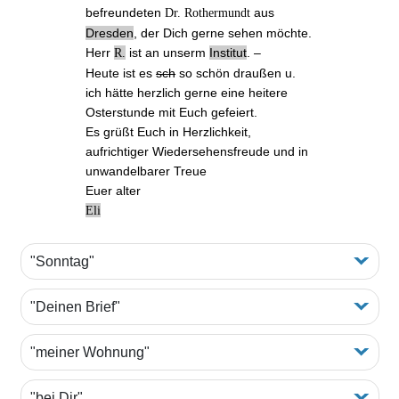
befreundeten
aus
Dr. Rothermundt
Dresden
, der Dich gerne sehen möchte.
Herr
ist an unserm
Institut
. –
R.
Heute ist es
sch
so schön draußen u.
ich hätte herzlich gerne eine heitere
Osterstunde mit Euch gefeiert.
Es grüßt Euch in Herzlichkeit,
aufrichtiger Wiedersehensfreude und in
unwandelbarer Treue
Euer alter
Eli
"Sonntag"
"Deinen Brief"
"meiner Wohnung"
"bei Dir"