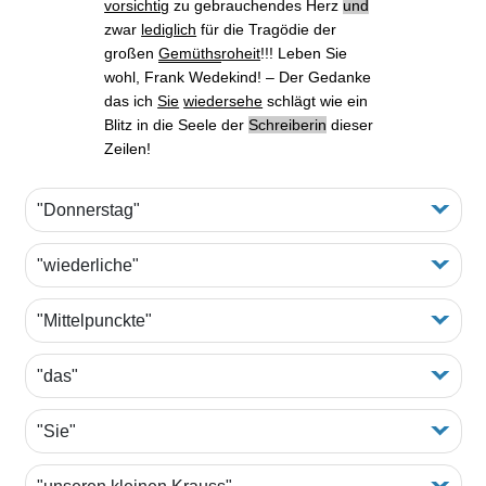
vorsichtig
zu gebrauchendes Herz
und
zwar
lediglich
für die Tragödie der
großen
Gemüths
roheit
!!! Leben Sie
wohl, Frank Wedekind! ‒ Der Gedanke
das
ich
Sie
wiedersehe
schlägt wie ein
Blitz in die Seele der
Schreiberin
dieser
Zeilen!
"Donnerstag"
"wiederliche"
"Mittelpunckte"
"das"
"Sie"