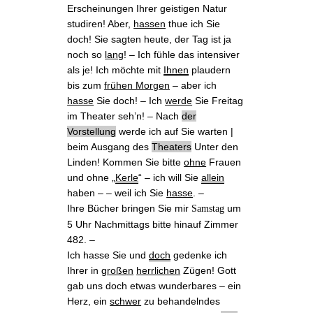
Erscheinungen Ihrer geistigen Natur
studiren! Aber,
hassen
thue ich Sie
doch! Sie sagten heute, der Tag ist ja
noch so
lang
! ‒ Ich fühle das intensiver
als je! Ich möchte mit
Ihnen
plaudern
bis zum
frühen Morgen
‒ aber ich
hasse
Sie doch! ‒ Ich
werde
Sie
Freitag
im Theater
seh’n! ‒ Nach
der
Vorstellung
werde ich auf Sie warten |
beim Ausgang des
Theaters
Unter den
Linden! Kommen Sie bitte
ohne
Frauen
und ohne „
Kerle
“ ‒ ich will Sie
allein
haben ‒ ‒ weil ich Sie
hasse
. ‒
Ihre Bücher bringen Sie mir
um
Samstag
5 Uhr Nachmittags bitte hinauf Zimmer
482. ‒
Ich hasse Sie und
doch
gedenke ich
Ihrer in
großen
herrlichen
Zügen! Gott
gab uns doch etwas wunderbares ‒ ein
Herz, ein
schwer
zu behandelndes