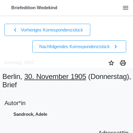
menu
Briefedition Wedekind
chevron_left
Vorheriges Korrespondenzstück
chevron_right
Nachfolgendes Korrespondenzstück
star
print
Kennung: 2689
Berlin,
30. November 1905
(Donnerstag)
,
Brief
Autor*in
Sandrock, Adele
Adressat*in