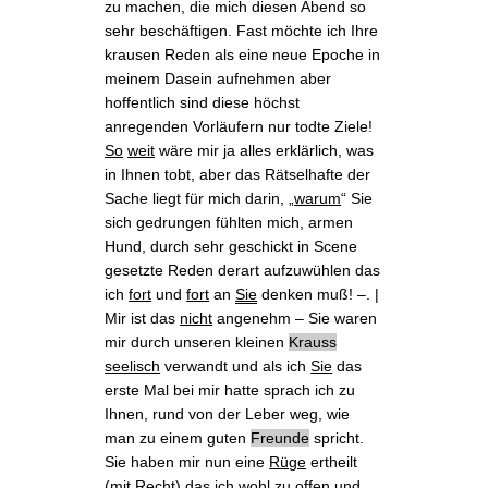
zu machen, die mich diesen Abend so
sehr beschäftigen. Fast möchte ich Ihre
krausen Reden als eine neue Epoche in
meinem Dasein aufnehmen aber
hoffentlich sind diese höchst
anregenden Vorläufern nur todte Ziele!
So
weit
wäre mir ja alles erklärlich, was
in Ihnen tobt, aber das Rätselhafte der
Sache liegt für mich darin, „
warum
“ Sie
sich gedrungen fühlten mich, armen
Hund, durch sehr geschickt in Scene
gesetzte Reden derart aufzuwühlen
das
ich
fort
und
fort
an
Sie
denken muß! ‒. |
Mir ist das
nicht
angenehm ‒ Sie waren
mir durch
unseren kleinen
Krauss
seelisch
verwandt und als ich
Sie
das
erste Mal bei mir
hatte sprach ich zu
Ihnen, rund von der Leber weg, wie
man zu einem guten
Freunde
spricht.
Sie haben mir nun eine
Rüge
ertheilt
(mit Recht)
das
ich wohl zu
offen
und