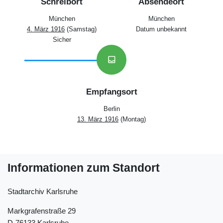
Schreibort
Absendeort
München
München
4. März 1916
(Samstag)
Datum unbekannt
Sicher
inbox
Empfangsort
Berlin
13. März 1916
(Montag)
Informationen zum Standort
Stadtarchiv Karlsruhe
Markgrafenstraße 29
D-76133 Karlsruhe