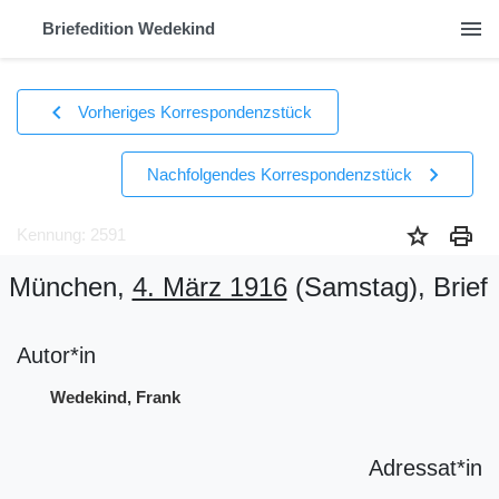
menu
Briefedition Wedekind
chevron_left
Vorheriges Korrespondenzstück
chevron_right
Nachfolgendes Korrespondenzstück
star
print
Kennung: 2591
München,
4. März 1916
(Samstag)
, Brief
Autor*in
Wedekind, Frank
Adressat*in