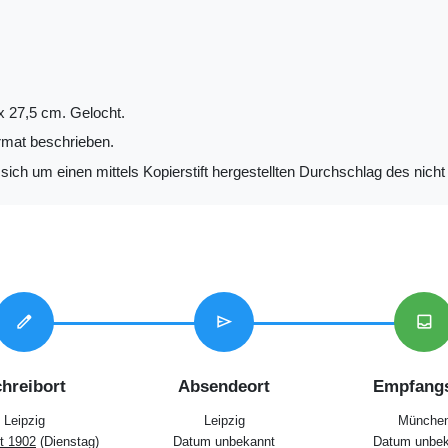
x 27,5 cm. Gelocht.
mat beschrieben.
sich um einen mittels Kopierstift hergestellten Durchschlag des nicht ü
edit
send
inbox
hreibort
Absendeort
Empfangs
Leipzig
Leipzig
Münche
t 1902
(Dienstag)
Datum unbekannt
Datum unbek