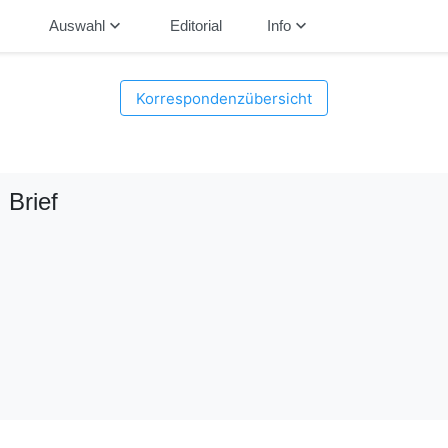
down
keyboard_arrow_down
keyboard_arrow_down
Auswahl
Editorial
Info
Korrespondenzübersicht
, Brief