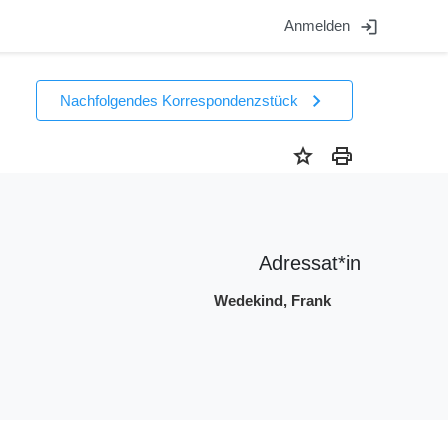
login
Anmelden
chevron_right
Nachfolgendes Korrespondenzstück
star
print
Adressat*in
Wedekind, Frank