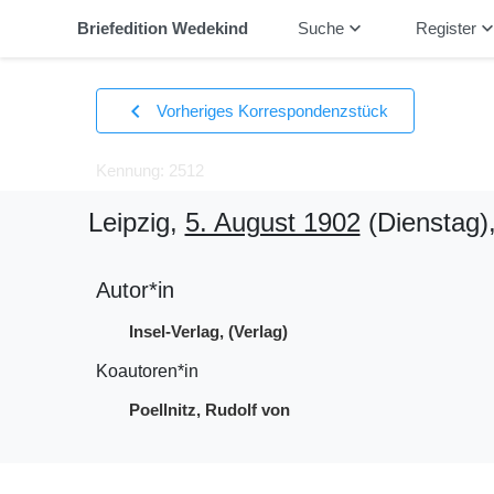
keyboard_arrow_down
keyboard_arrow_
Briefedition Wedekind
Suche
Register
chevron_left
Vorheriges Korrespondenzstück
Kennung: 2512
Leipzig,
5. August 1902
(Dienstag)
Autor*in
Insel-Verlag, (Verlag)
Koautoren*in
Poellnitz, Rudolf von