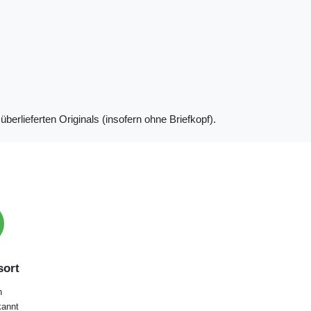
berlieferten Originals (insofern ohne Briefkopf).
ort
n
annt