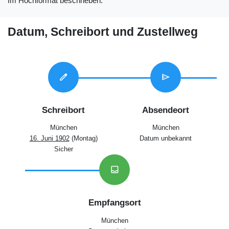
Im Hochformat beschrieben.
Datum, Schreibort und Zustellweg
edit
send
Schreibort
Absendeort
München
München
16. Juni 1902
(Montag)
Datum unbekannt
Sicher
inbox
Empfangsort
München