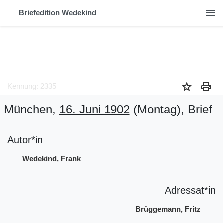
menu
Briefedition Wedekind
star
print
Kennung: 2335
München,
16. Juni 1902
(Montag)
, Brief
Autor*in
Wedekind, Frank
Adressat*in
Brüggemann, Fritz