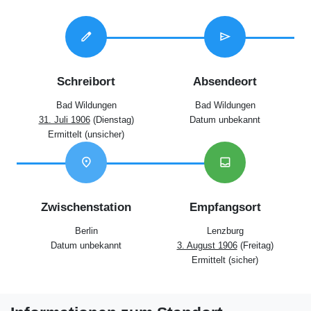
edit
send
Schreibort
Absendeort
Bad Wildungen
Bad Wildungen
31. Juli 1906
(Dienstag)
Datum unbekannt
Ermittelt (unsicher)
location_on
inbox
Zwischenstation
Empfangsort
Berlin
Lenzburg
Datum unbekannt
3. August 1906
(Freitag)
Ermittelt (sicher)