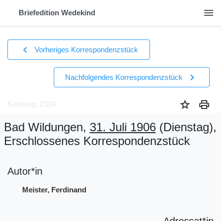
menu
Briefedition Wedekind
chevron_left
Vorheriges Korrespondenzstück
chevron_right
Nachfolgendes Korrespondenzstück
star
print
Kennung: 2334
Bad Wildungen,
31. Juli 1906
(Dienstag)
,
Erschlossenes Korrespondenzstück
Autor*in
Meister, Ferdinand
Adressat*in