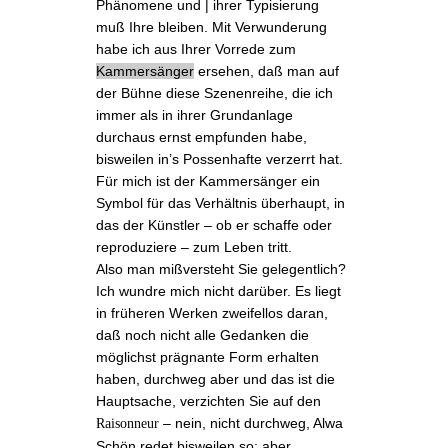
Phänomene und | ihrer Typisierung
muß Ihre bleiben. Mit Verwunderung
habe ich aus Ihrer
Vorrede
zum
Kammersänger
ersehen, daß man auf
der Bühne diese Szenenreihe, die ich
immer als in ihrer Grundanlage
durchaus ernst empfunden habe,
bisweilen in’s Possenhafte verzerrt hat.
Für mich ist der Kammersänger ein
Symbol für das Verhältnis überhaupt, in
das der Künstler ‒ ob er schaffe oder
reproduziere ‒ zum Leben tritt.
Also man mißversteht Sie gelegentlich?
Ich wundre mich nicht darüber. Es liegt
in früheren Werken zweifellos daran,
daß noch nicht alle Gedanken die
möglichst prägnante Form erhalten
haben, durchweg aber und das ist die
Hauptsache, verzichten Sie auf den
‒ nein, nicht durchweg,
Alwa
Raisonneur
Schön
redet bisweilen so; aber