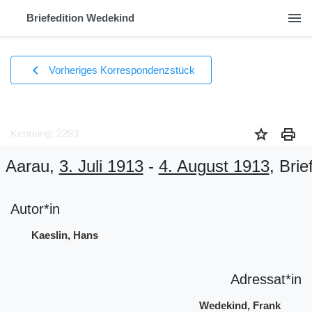
menu
Briefedition Wedekind
chevron_left
Vorheriges Korrespondenzstück
star
print
Kennung: 2283
Aarau,
3. Juli 1913
-
4. August 1913
, Brie
Autor*in
Kaeslin, Hans
Adressat*in
Wedekind, Frank