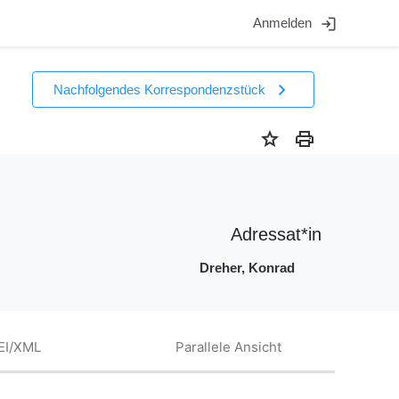
login
Anmelden
chevron_right
Nachfolgendes Korrespondenzstück
star
print
Adressat*in
Dreher, Konrad
EI/XML
Parallele Ansicht