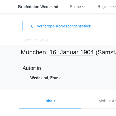
keyboard_arrow_down
keyboard_arrow_
Briefedition Wedekind
Suche
Register
chevron_left
Vorheriges Korrespondenzstück
Kennung: 2253
München,
16. Januar 1904
(Samst
Autor*in
Wedekind, Frank
Inhalt
Mobile An