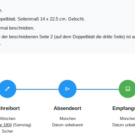
e.
ppelblatt. Seitenmaß 14 x 22.5 cm. Gelocht.
mat beschrieben.
der beschriebenen Seite 2 (auf dem Doppelblatt die dritte Seite) ist
.
edit
send
inbox
hreibort
Absendeort
Empfangs
München
München
Münche
ar 1904
(Samstag)
Datum unbekannt
Datum unbek
Sicher