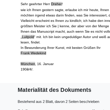
Sehr geehrter Herr
Dreher
!
wie ich
Ihnen gestern sagte
, erlaube ich mir heute, Ihnen
möchten irgend etwas darin finden,
was Sie interessiert
, 
Vielleicht erscheint es Ihnen zu kindlich; ich habe den i
größten Meister ich Sie | kenne, der aber von der Menge
Ihnen das
Manuscript
macht, auch wenn Sie es nicht vollst
„
Luitpold
“ mit. Ich bin kein ungeduldiger Autor und weiß 
lesen, findet.
In Bewunderung Ihrer Kunst, mit besten Grüßen Ihr
Frank Wedekind
München
, 16. Januar
190
3
/4/.
Materialität des Dokuments
Bestehend aus 2 Blatt, davon 2 Seiten beschrieben