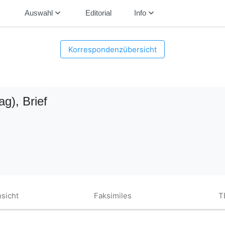
down
keyboard_arrow_down
keyboard_arrow_down
Auswahl
Editorial
Info
Korrespondenzübersicht
ag)
, Brief
sicht
Faksimiles
T