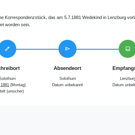
ene Korrespondenzstück, das am 5.7.1881 Wedekind in Lenzburg vorla
et worden sein.
edit
send
inbox
hreibort
Absendeort
Empfangs
Solothurn
Solothurn
Lenzbur
i 1881
(Montag)
Datum unbekannt
Datum unbek
telt (unsicher)