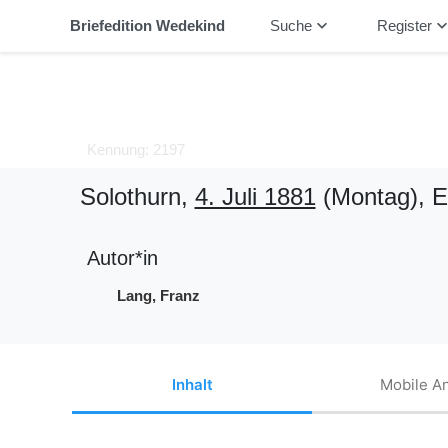
keyboard_arrow_down
keyboard_arrow_
Briefedition Wedekind
Suche
Register
Kennung: 2197
Solothurn,
4. Juli 1881
(Montag)
, 
Autor*in
Lang, Franz
Inhalt
Mobile An