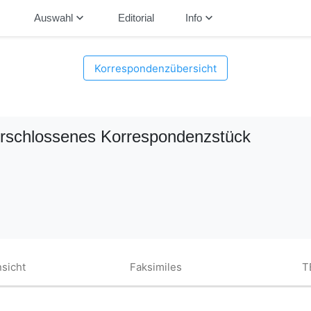
down
keyboard_arrow_down
keyboard_arrow_down
Auswahl
Editorial
Info
Korrespondenzübersicht
Erschlossenes Korrespondenzstück
sicht
Faksimiles
T