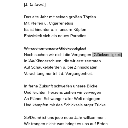
[
1. Entwurf:
]
Das alte Jahr mit seinen großen Töpfen
Mit Pfeifen u. Cigarrenetuis
Es ist hinunter u. in unsern Köpfen
Entwickelt sich ein neues Paradies. –
Wir suchen unsere Glückseeligkeit
Noch suchen wir nicht die
Vergangen
Glückseeligkeit
In
Wa
/Ki/nderschuen, die wir erst zertraten
Auf Schaukelpferden u. bei Zinnsoldaten
Verachtung nur trifft d. Vergangenheit.
In ferne Zukunft schweifen unsere Blicke
Und leichten Herzens ziehen wir verwegen
An Plänen Schwanger aller Welt entgegen
Und kämpfen mit des Schicksals arger Tücke.
So
/Drum/ ist uns
jede
neue Jahr willkommen.
Wir
frangen
nicht: was bringt es uns auf Erden