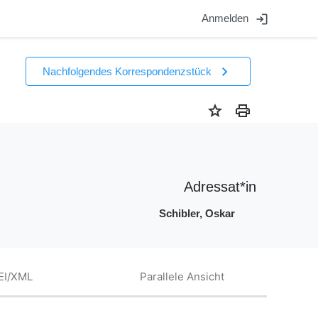
login
Anmelden
chevron_right
Nachfolgendes Korrespondenzstück
star
print
Adressat*in
Schibler, Oskar
EI/XML
Parallele Ansicht