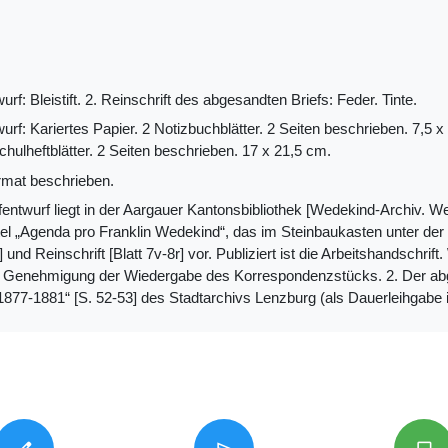
wurf: Bleistift. 2. Reinschrift des abgesandten Briefs: Feder. Tinte.
wurf: Kariertes Papier. 2 Notizbuchblätter. 2 Seiten beschrieben. 7,5 
chulheftblätter. 2 Seiten beschrieben. 17 x 21,5 cm.
mat beschrieben.
fentwurf liegt in der Aargauer Kantonsbibliothek [Wedekind-Archiv. W
tel „Agenda pro Franklin Wedekind“, das im Steinbaukasten unter de
r] und Reinschrift [Blatt 7v-8r] vor. Publiziert ist die Arbeitshandschri
e Genehmigung der Wiedergabe des Korrespondenzstücks. 2. Der abges
1877-1881“ [S. 52-53] des Stadtarchivs Lenzburg (als Dauerleihgabe