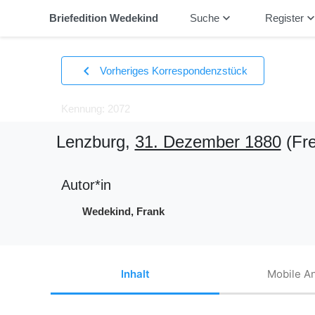
keyboard_arrow_down
keyboard_arrow_
Briefedition Wedekind
Suche
Register
chevron_left
Vorheriges Korrespondenzstück
Kennung: 2072
Lenzburg,
31. Dezember 1880
(Fre
Autor*in
Wedekind, Frank
Inhalt
Mobile An