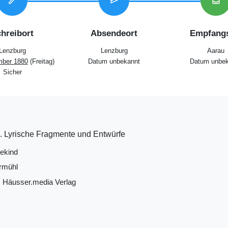
edit
send
inbox
hreibort
Absendeort
Empfangs
Lenzburg
Lenzburg
Aarau
mber 1880
(Freitag)
Datum unbekannt
Datum unbek
Sicher
e. Lyrische Fragmente und Entwürfe
ekind
rmühl
 Häusser.media Verlag