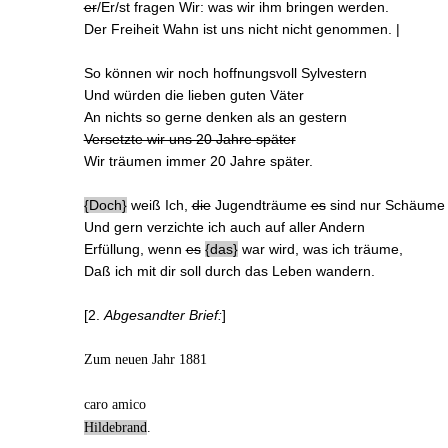
er
/Er/st fragen Wir
: was wir ihm bringen werden.
Der Freiheit Wahn ist uns nicht nicht genommen. |
So können wir noch hoffnungsvoll Sylvestern
Und würden die lieben guten Väter
An nichts so gerne denken als an gestern
Versetzte wir uns 20 Jahre später
Wir träumen immer 20 Jahre später.
Doch
weiß Ich
,
die
Jugendträume
es
sind nur Schäume
Und gern verzichte ich auch auf aller Andern
Erfüllung, wenn
es
das
war
wird, was ich träume,
Daß ich mit dir soll durch das Leben wandern.
[2.
Abgesandter Brief:
]
Zum neuen Jahr 1881
caro amico
Hildebrand
.