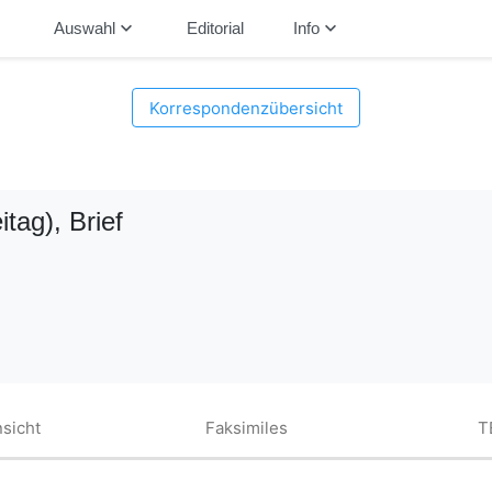
down
keyboard_arrow_down
keyboard_arrow_down
Auswahl
Editorial
Info
Korrespondenzübersicht
itag)
, Brief
sicht
Faksimiles
T