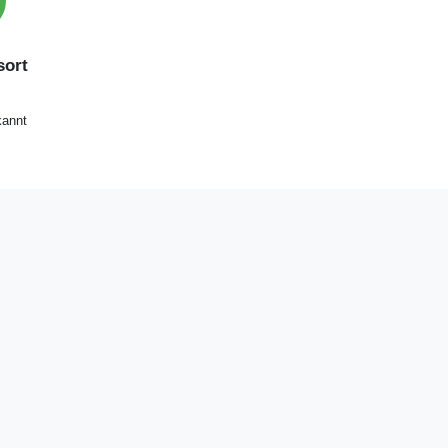
ort
annt