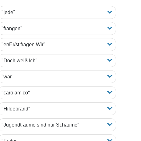
"jede"
"frangen"
"er/Er/st fragen Wir"
"Doch weiß Ich"
"war"
"caro amico"
"Hildebrand"
"Jugendträume sind nur Schäume"
"Frater"