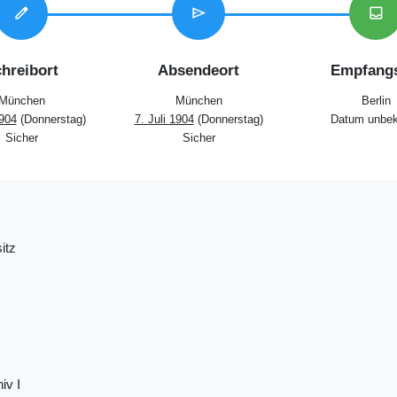
edit
send
inbox
hreibort
Absendeort
Empfangs
München
München
Berlin
1904
(Donnerstag)
7. Juli 1904
(Donnerstag)
Datum unbek
Sicher
Sicher
itz
iv I