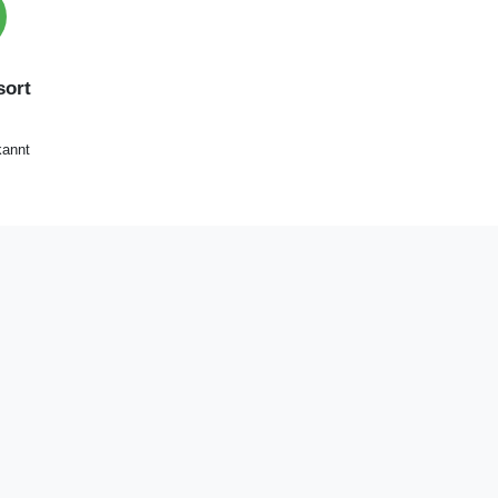
ort
annt