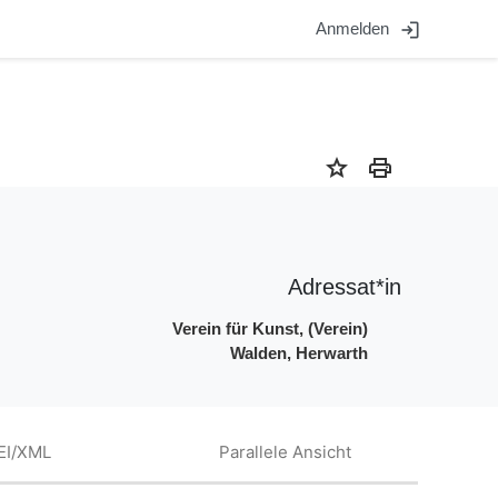
login
Anmelden
star
print
Adressat*in
Verein für Kunst, (Verein)
Walden, Herwarth
EI/XML
Parallele Ansicht