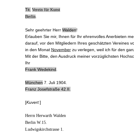
Tit.
Verein für Kunst
Berlin
.
Sehr geehrter Herr
Walden
!
Erlauben Sie mir, Ihnen für
Ihr ehrenvolles Anerbieten
mei
darauf, vor den Mitgliedern
Ihres geschätzten Vereines
vo
in den Monat
November
zu verlegen, weil ich für den ga
Mit der Bitte, den Ausdruck meiner vorzüglichsten Hoc
Ihr
Frank Wedekind
.
München
7. Juli 1904.
Franz Josefstraße 42.II.
[
Kuvert:
]
Herrn Herwarth Walden
Berlin W.15.
Ludwigskirchstrasse 1.