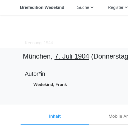
keyboard_arrow_down
keyboard_arrow_
Briefedition Wedekind
Suche
Register
Kennung: 1944
München,
7. Juli 1904
(Donnerstag
Autor*in
Wedekind, Frank
Inhalt
Mobile An