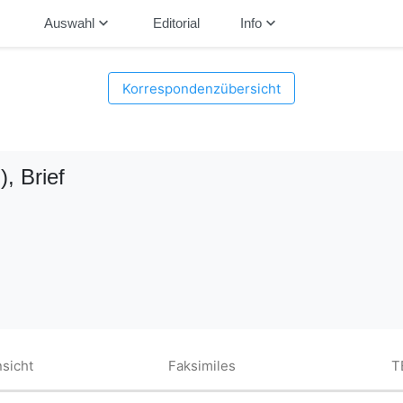
down
keyboard_arrow_down
keyboard_arrow_down
Auswahl
Editorial
Info
Korrespondenzübersicht
)
, Brief
sicht
Faksimiles
T