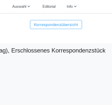
down
keyboard_arrow_down
keyboard_arrow_down
Auswahl
Editorial
Info
Korrespondenzübersicht
ag)
, Erschlossenes Korrespondenzstück