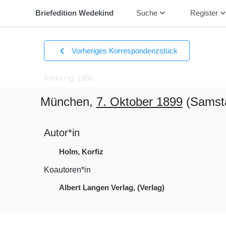
keyboard_arrow_down
keyboard_arrow_
Briefedition Wedekind
Suche
Register
chevron_left
Vorheriges Korrespondenzstück
Kennung: 1890
München,
7. Oktober 1899
(Samst
Autor*in
Holm, Korfiz
Koautoren*in
Albert Langen Verlag, (Verlag)