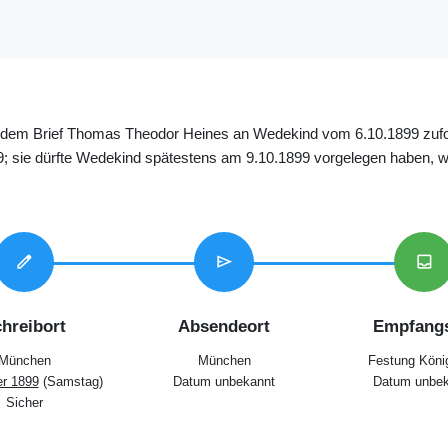
 dem Brief Thomas Theodor Heines an Wedekind vom 6.10.1899 zufolge
; sie dürfte Wedekind spätestens am 9.10.1899 vorgelegen haben, w
edit
send
inbox
hreibort
Absendeort
Empfangs
München
München
Festung Köni
er 1899
(Samstag)
Datum unbekannt
Datum unbek
Sicher