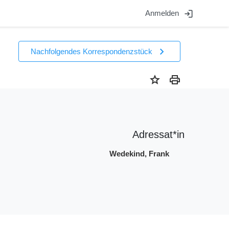
login
Anmelden
chevron_right
Nachfolgendes Korrespondenzstück
star
print
Adressat*in
Wedekind, Frank