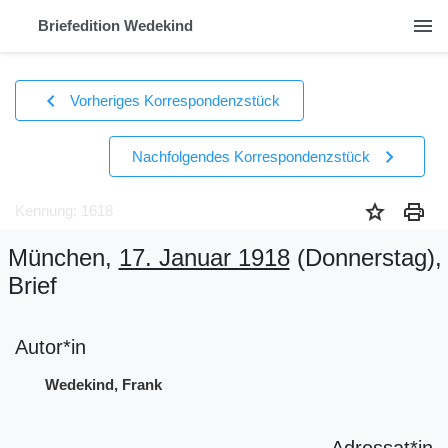
menu
Briefedition Wedekind
chevron_left
Vorheriges Korrespondenzstück
chevron_right
Nachfolgendes Korrespondenzstück
star
print
Kennung: 1618
München,
17. Januar 1918
(Donnerstag)
,
Brief
Autor*in
Wedekind, Frank
Adressat*in