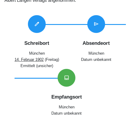
Albert Langen Verlags angenommen.
edit
send
Schreibort
Absendeort
München
München
14. Februar 1902
(Freitag)
Datum unbekannt
Ermittelt (unsicher)
inbox
Empfangsort
München
Datum unbekannt