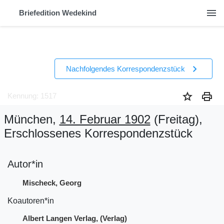
menu
Briefedition Wedekind
chevron_right
Nachfolgendes Korrespondenzstück
star
print
Kennung: 1517
München,
14. Februar 1902
(Freitag)
,
Erschlossenes Korrespondenzstück
Autor*in
Mischeck, Georg
Koautoren*in
Albert Langen Verlag, (Verlag)