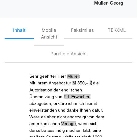
Müller, Georg
Inhalt
Mobile
Faksimiles
TEI/XML
Ansicht
Parallele Ansicht
Sehr geehrter Herr
Müller
!
Mit
Ihrem Angebot
für
350,‒
₰
die
M
Autorisation der englischen
Übersetzung von
Frl.
Erwachen
abzugeben, erkläre ich mich hiemit
einverstanden und danke Ihnen dafür.
Wäre es aber nicht angezeigt von
dem
amerikanischen
Verlage
, wenn sich
derselbe ausfindig machen läßt, eine
größere Summe, vielleicht Mark 1000,‒