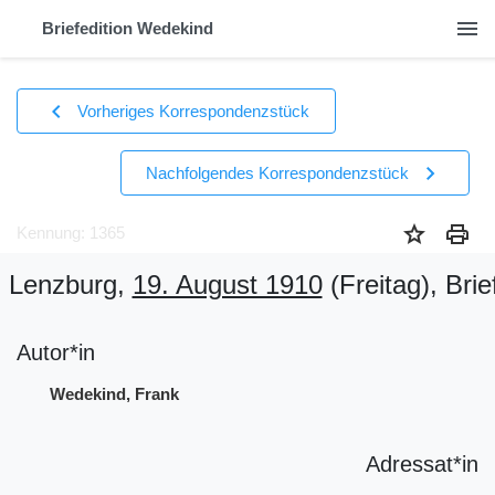
menu
Briefedition Wedekind
chevron_left
Vorheriges Korrespondenzstück
chevron_right
Nachfolgendes Korrespondenzstück
star
print
Kennung: 1365
Lenzburg,
19. August 1910
(Freitag)
, Brie
Autor*in
Wedekind, Frank
Adressat*in