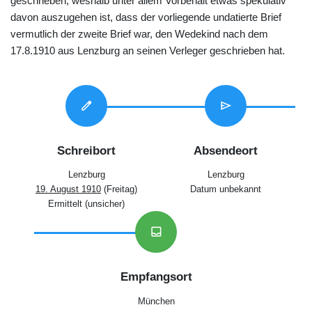
geschrieben, weshalb unter allem Vorbehalt etwas spekulativ
davon auszugehen ist, dass der vorliegende undatierte Brief
vermutlich der zweite Brief war, den Wedekind nach dem
17.8.1910 aus Lenzburg an seinen Verleger geschrieben hat.
edit
send
Schreibort
Absendeort
Lenzburg
Lenzburg
19. August 1910
(Freitag)
Datum unbekannt
Ermittelt (unsicher)
inbox
Empfangsort
München