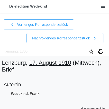
menu
Briefedition Wedekind
chevron_left
Vorheriges Korrespondenzstück
chevron_right
Nachfolgendes Korrespondenzstück
star
print
Kennung: 1306
Lenzburg,
17. August 1910
(Mittwoch)
,
Brief
Autor*in
Wedekind, Frank
Adressat*in