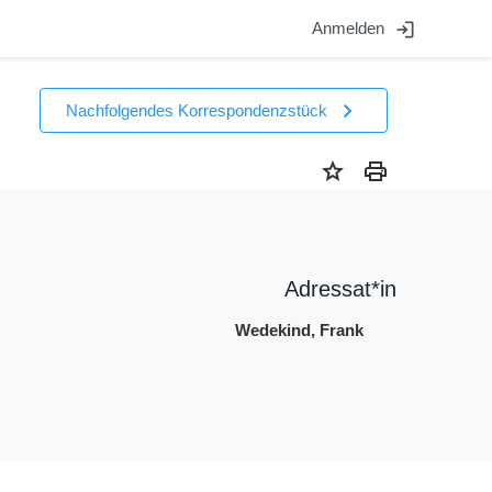
login
Anmelden
chevron_right
Nachfolgendes Korrespondenzstück
star
print
Adressat*in
Wedekind, Frank