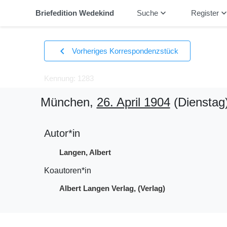
keyboard_arrow_down
keyboard_arrow_
Briefedition Wedekind
Suche
Register
chevron_left
Vorheriges Korrespondenzstück
Kennung: 1283
München,
26. April 1904
(Dienstag
Autor*in
Langen, Albert
Koautoren*in
Albert Langen Verlag, (Verlag)