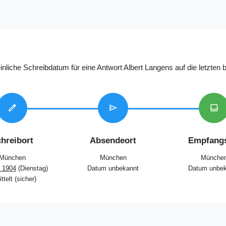
nliche Schreibdatum für eine Antwort Albert Langens auf die letzten
edit
send
inbox
hreibort
Absendeort
Empfangs
München
München
Münche
l 1904
(Dienstag)
Datum unbekannt
Datum unbek
ttelt (sicher)