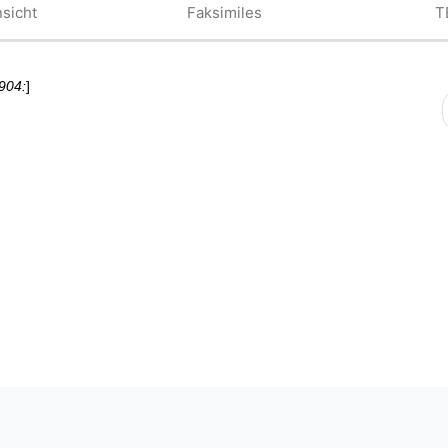
sicht
Faksimiles
T
904:
]