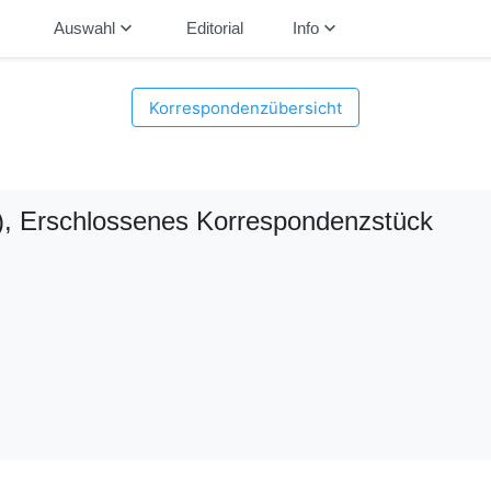
down
keyboard_arrow_down
keyboard_arrow_down
Auswahl
Editorial
Info
Korrespondenzübersicht
)
, Erschlossenes Korrespondenzstück