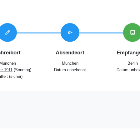
edit
send
inbox
hreibort
Absendeort
Empfangs
München
München
Berlin
er 1911
(Sonntag)
Datum unbekannt
Datum unbek
ttelt (sicher)