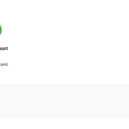
ort
annt