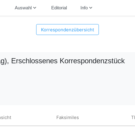
down
keyboard_arrow_down
keyboard_arrow_down
Auswahl
Editorial
Info
Korrespondenzübersicht
g)
, Erschlossenes Korrespondenzstück
sicht
Faksimiles
T