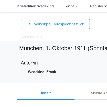
keyboard_arrow_down
keyboard_arrow_
Briefedition Wedekind
Suche
Register
chevron_left
Vorheriges Korrespondenzstück
Kennung: 1212
München,
1. Oktober 1911
(Sonnta
Autor*in
Wedekind, Frank
Inhalt
Mobile An