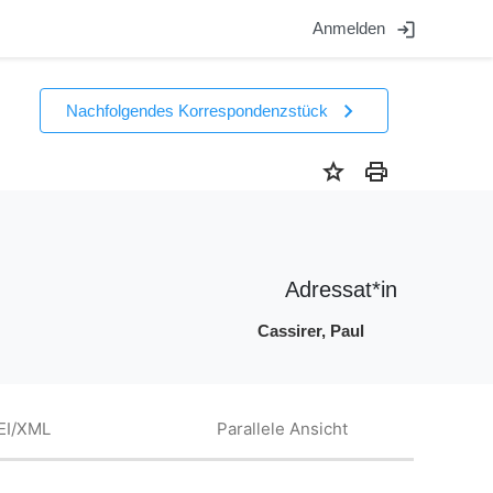
login
Anmelden
chevron_right
Nachfolgendes Korrespondenzstück
star
print
Adressat*in
Cassirer, Paul
EI/XML
Parallele Ansicht