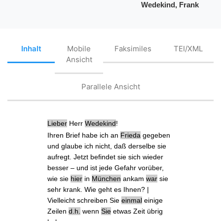
Wedekind, Frank
Inhalt
Mobile
Faksimiles
TEI/XML
Ansicht
Parallele Ansicht
Lieber
Herr
Wedekind
!
Ihren Brief
habe ich an
Frieda
gegeben
und glaube ich nicht, daß derselbe sie
aufregt. Jetzt befindet sie sich
wieder
besser
– und ist jede Gefahr vorüber,
wie sie
hier
in
München
ankam
war
sie
sehr krank. Wie geht es Ihnen? |
Vielleicht schreiben Sie
einmal
einige
Zeilen
d.h.
wenn
Sie
etwas Zeit übrig