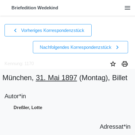
menu
Briefedition Wedekind
chevron_left
Vorheriges Korrespondenzstück
chevron_right
Nachfolgendes Korrespondenzstück
star
print
Kennung: 1170
München,
31. Mai 1897
(Montag)
, Billet
Autor*in
Dreßler, Lotte
Adressat*in