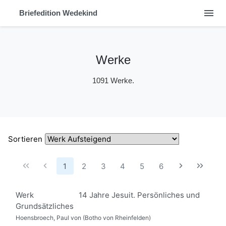
menu
Briefedition Wedekind
Werke
1091 Werke.
Sortieren
1
2
3
4
5
6
Werk
14 Jahre Jesuit. Persönliches und
Grundsätzliches
Hoensbroech, Paul von (Botho von Rheinfelden)