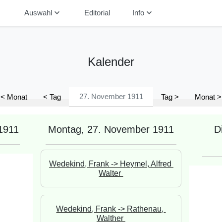
down
keyboard_arrow_down
keyboard_arrow_down
Auswahl
Editorial
Info
Kalender
< Monat
< Tag
Tag >
Monat >
1911
Montag, 27. November 1911
D
Wedekind, Frank -> Heymel, Alfred 
Walter 
Wedekind, Frank -> Rathenau, 
Walther 