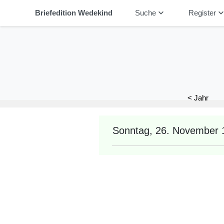
keyboard_arrow_down
keyboard_arrow_
Briefedition Wedekind
Suche
Register
< Jahr
Sonntag, 26. November 