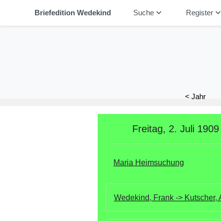
keyboard_arrow_down
keyboard_arrow_
Briefedition Wedekind
Suche
Register
< Jahr
Freitag, 2. Juli 1909
Maria Heimsuchung
Wedekind, Frank -> Kutscher, A