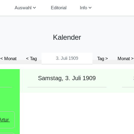
down
keyboard_arrow_down
keyboard_arrow_down
Auswahl
Editorial
Info
Kalender
< Monat
< Tag
Tag >
Monat >
Samstag, 3. Juli 1909
rtur 