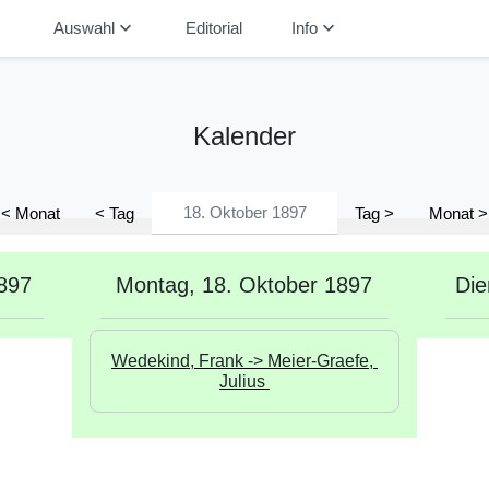
down
keyboard_arrow_down
keyboard_arrow_down
Auswahl
Editorial
Info
Kalender
< Monat
< Tag
Tag >
Monat >
897
Montag, 18. Oktober 1897
Die
Wedekind, Frank -> Meier-Graefe, 
Julius 