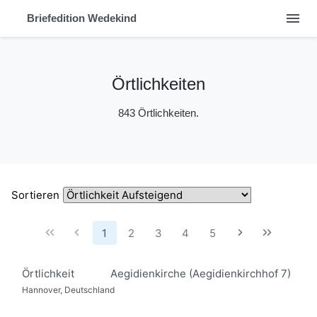
menu
Briefedition Wedekind
Örtlichkeiten
843 Örtlichkeiten.
Sortieren
1
2
3
4
5
Örtlichkeit
Aegidienkirche (Aegidienkirchhof 7)
Hannover, Deutschland